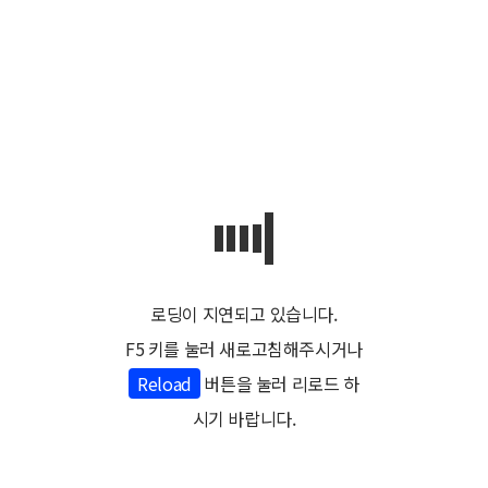
06
여행자 여행 시작
- 현금영수증 발행
- 여행 출발 후 현지 도착 확인
- 불편사항 및 만족도(숙소,일정,가이드) 확인
- 여행 완료 이후 현지 여행 만족도 체크
travel process
로딩이 지연되고 있습니다.
예약 진행 전 고객 확인 사항
F5 키를 눌러 새로고침해주시거나
Reload
버튼을 눌러 리로드 하
여행지 및 숙소 결정
Tip
시기 바랍니다.
- 현지 조율을 통한 조율가 비용 확인
- 여행지, 숙소별 배네핏, 요금 확인 결정