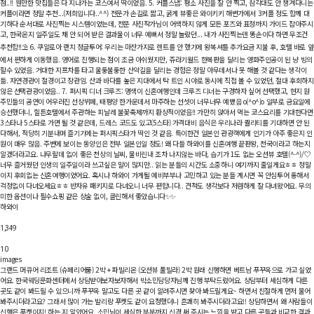
점..!! 웬만한 맛집들은 다 지나가는 코스여서 딱이었음. 5. 커플스냅: 평소 사진을 잘 안 찍고, 삼각대도 안 챙겨다니는
커플이라면 정말 추천...(저희입니다..^^) 전문가 손길로 짧고, 굵게 뷰좋은 와이키키 해변가에서 3커플 정도 함께 대
기하다 순서대로 사진찍는 시스템이었는데, 전문 사진작가님이 어색하지 않게 모든 포즈와 표정까지 가이드 잡아주시
고, 한국온지 일주일도 채 안 되어 받은 결과물이 너무 예뻐서 정말 놀랐던... 내가 사진찍는덴 똥손이다 하면 무조건
추천함!!⛱️ 6. 쿠알로아 랜치 정글투어: 우리는 마찬가지로 렌트를 안 했기에 왕복셔틀 추가요금 지불 후, 호텔 바로 앞
에서 편하게 이동했음. 영어로 진행되는 점이 조금 아쉬웠지만, 쥬라기월드 한복판을 달리는 영화주인공이 된 냥 빙의
할수 있었음. 거대한 지프차를 타고 울퉁불퉁한 산악길을 달리는 경험은 정말 아무데서나 못 해볼 것 같다는 생각이
듦. 자연경관이 절경이고 장관임. 산과 바다를 높은 지대에서 탁 트인 시야로 동시에 직접 볼 수 있었던, 절대 후회하지
않은 선택관광이었음.. 7. 퍼시픽 디너 크루즈: 명색이 신혼여행인데 크루즈 디너는 구경하자 싶어 선택했고, 현지 원
주민들의 공연이 어우러진 선상뷔페, 태평양 한가운데서 마주하는 선셋이 너무너무 예뻤음 o(^o^)o 일부로 금요일에
승선했더니, 힐튼호텔에서 주관하는 피날레 불꽃축제까지 환상적이었음!! 가만히 앉아서 먹는 코스요리를 기대한다면
3스타나 5스타로 가면 될 것 같은데, 드레스 코드도 있고(5스타) 가격대비 음식은 우리나라 퀄리티를 기대하면 안 된
다해서, 적당히 기분내며 즐기기에는 퍼시픽스타가 딱인 것 같음. 특이한건 일본인 관광객에게 인기가 아주 좋은지 인
원이 매우 많음. 주변에 보이는 동양인은 전부 일본인일 정도! 왜 다들 하와이를 신혼여행 끝판왕, 천국이라고 하는지
알겠더라고요. 나무랄데 없이 좋은 천상의 날씨, 물비린내 조차 나지않는 바다, 습기가 1도 없는 오션뷰 호텔(^-^)/♡
너무 즐거웠던 인생의 일주일이라 쓰고싶은 말이 많지만.. 읽는 분들의 시간도 소중하니 여기까지 줄일게요ㅎㅎ 정말
이지 후회없는 신혼여행이었어요. 혹시나 하와이 가게될 예비부부나 고민하고 있는 분들 계시면 꼭 안심투어 통해서
걱정없이 다녀오세요ㅎㅎ 반자유 패키지로 다녀오니 너무 편합니다.. 견적도 생각보다 저렴하게 잘 다녀왔어요. 무의
미한 옵션이나 필수쇼핑 같은 상술 없이, 클린해서 좋았습니다✨️✨️
하와이
1,349
10
images
그랜드 머큐어 리조트 (슈페리어룸) 2박 + 파빌리온 (오션뷰 풀빌라) 2박
원래 신행하면 베트남 푸꾸옥으로 가고 싶었
어요. 한국웨딩문화센터에서 상담받아보자보자해서 박소민담당자님께 진행 부탁드렸어요. 상담부터 세심하게 다른
곳도 같이 봐드릴 수 있으니까 푸꾸옥 말고도 다른 곳 같이 알려주시면 찾아 봐드릴게요~ 하면서 친절하게 먼저 물어
봐주시더라고요? 그래서 많이 가는 발리랑 푸켓도 같이 요청했더니 흔쾌히 봐주시더라고요!! 상담하면서 왜 사람들이
신행은 푸켓이지! 하는 지 알았어요. 소민님이 세심한 부분까지 신경 써 주시는 느낌을 받고 다른 곳들과 비교한 결과