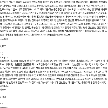
이였어요 그리고 카약도 무료로 체험가능해서 처음 카약도 타봤구요~ 해변이 진짜 프라이빗해요! 패키지에 포함되있
던 마사지도 진짜 대박입니다! 시원하고 편안하기도했고 마사지 후에 티or샴페인을 따로 준비된 공간에서 주시는데
릴렉스되는 기분이 너무 좋았어요~ 그리고 차로 이동하는 중간중간 현지 가이드언니가 태국에 대한 흥미로운 얘기도
많이해주셔서 이동하는내내 시간가는줄모르고 재밋게들었구요! 진짜 좋았던것 중 하나는 쉬고싶어하면 그냥 푹쉴수
있게 해주시고 놀고싶어하면 저희가 좋아할만한 장소와 놀거리들을 알아서 딱딱 추천해주셔서 진짜 알차게 코사무이
를 즐기고왔습니다 로맨틱 디너는 진짜 분위기 깡패였어요 전 신행이라면 한번쯤 꼭해보셔도 좋을거같아요! 그리고
불편하지않게 한국에서 서포트해주신분들도 계셔서 진짜1도 불편함 못느끼고 편안하고 즐겁게놀다왔습니다! 마지막
에 공항에서 가이드언니랑 인사할때 눈물이 나올정도로 진심으로 저희를 잘챙겨주셨어요! 평생 한번뿐인 신혼여행에
잊지못할 좋은추억 만들어주셔서 진심으로 감사드립니다 정말 행복한 신혼여행이였어요^^ 어디 여행사에서도 볼 수
없는 가격대에 최상의퀄리티까지!대만족입니다!ㅎ 한국웨딩문화센터 최고❤️
코사무이
4,187
10
images
알로힐라니 (Ocean View) 5박
결혼식 끝난후 다음날 5박 7일간의 하와이 여행을 다녀왔습니다. 다른 장소에 비해 가
격이 비싸지만 비싼만큼 한번쯤은 꼭 가보고싶은 장소기도했습니다. 와이프가 임신을했기에 장시간의 비행시간이 부
담스러웠지만 하와이를 갔다온 지금은 전혀 후회하지않습니다. 특히 허니문패키지로 갔다와서 여행지에 대한 스트레
스는 확실히 덜 받았으며, 많은 정보와 많은 볼거리를 제공해주신 가이드분께 진심으로 감사말씀드립니다. 그리고 허
니문 안심여행 또한 일정의 지원금도 있고 무엇보다 안전하게 계약금-중도금-잔금과 같은 시스템도 확실히 안전하다
는 생각도많이들어 결혼준비하는 과정에서 크게 스트레스도 받지않아 좋았습니다. 그리고 담당자님두 모를때마다 질
문드리면 친절하게 답변주셔서 더 잘 다녀왔다는 생각이듭니다. 한번뿐인 허니문이지만, 좋은추억 만들어 주셔서 감
사합니다.
하와이
2,653
10
images