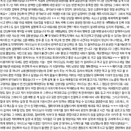
게 된 신혼여행이었습니다ㅠㅠㅠ 처음에 한국웨딩문화센터를 통해 결혼준비를 하면서 허니문 안심투어를 알게 되었
는데 극 J인 저희 부부는 완벽한 신혼여행에 대한 로망? 이 있는 반면 예산이 충족한 편은 아니었어요 그래서 여기저
기 다양한 업체에 견적을 받아봤는데요,, 생각보다 비용이 만만치 않더라고요;; 많은 신혼부부들은 정말 공감하실 거
예요ㅜ 그런데 안심투어 견적은 생각보다 너무 저렴한 비용으로 알찬 일정까지 안내를 해주시더라고요?? 그래서 처음
엔 의심이 가기도,,(박소민 주임님 죄송합니다 ㅎㅎㅎ) 처음 상담할 때부터 원하는 숙소나 일정들 세세하게 물어봐주
시고 변덕스러운 마음 때문에 죄송함을 무릅쓰고 계속 카톡 드려서 궁금한 점이랑 숙소추천 등 여쭤봤는데 진짜 귀찮
은 내색 1도 없이 친절하게 설명해 주시고 바로바로 현지와 컨텍? 해서 가능한지 알려주셨어요 심지어 주말에도,, 바
로 안심투어와 계약할 수밖에 없었습니다 허니문 여행날에도 연락 주셔서 행복한 신혼여행 보내시라고 말해주시는데
괜히 이런 사소한 거에 감동받았습니다,,♥ 무엇보다 푸껫도착해서 숙소 체크인하고 잔금을 납부할 수 있다는 점이 큰
메리트인 거 같아요 신혼여행도 한두 푼 드는 게 아닌데 한 번에 큰돈이 나간다는 부담감이 장난이 아니거든요,, 푸껫
공항에 도착하자마자 가이드님이 웃으시면서 반겨주셨고 본인확인 후 짐도 다 들어주셨습니다 궁금한 거 물어보면 최
대한 쉽게 설명해주시려고 하고 계속 웃고 계셔서 더운 날씨에도 짜증 한번 안 나고 기분 좋았답니다 그랜드 머큐어나
윈덤 풀빌라도 사진으로 보는 것보다 룸컨디션이 너무 좋았고 걱정했던 샤워기 필터도 깨끗했어요!! 하지만 피부가 예
민하시다면 꼭 필터 챙겨가시는 거 추천드려요 프라이빗하고 좋은 숙소시설에 또 가고 싶을 정도예요ㅜㅜㅜ 웰컴 장
미꽃가루?랑 다과도 완전 대접받는 기분~ 한국 가이드님도 최대한 많은 거 알려주시고 먹고 싶은 음식이나 과일 정보
물어보면 바로바로 추천해 주셔서 찾아보는 거 귀찮아하는 저희 남편은 정말 행복했어요 ㅋㅋㅋㅋㅋ 패키지를 고민했
던 이유 중 하나가 쇼핑센터방문이었는데 강매? 눈치 주는 거 하나도 없어서 재밌게 구경만 하고 살 것만 사고 올 수
있어서 괜한 걱정을 했구나 싶었습니다 특히 물놀이 좋아하는 저희는 어떤 일정보다 섬투어에 기대가 컸는데요 산호
섬투어 생각보다 더 좋았습니다 ㅜㅜ 진짜 쉽게 볼 수 없는 에매랄드빛 바다에 물고기도 다양해서 스노클링 하는데 최
고였어요 (물놀이 전 전신운동해야한다는 핑계로 인생샷을 남겨주신 가이드님 센스 체고...) 점심은 현지식으로 나오
고 가이드님이 똠양꿍 향이 약한 편이라고 이야기해 주셔서 먹어봤는데 역시 향신료에 약한 저는 어려웠지만 남편은
향도 많이 안 나고 자기 취향이라며 두 그릇이나 먹더라고요 신기했던 게 한국사람이 별로 없고 거의 유럽인? 들이 많
더라고요 그래서 더 신혼여행 온 게 실감 나고 모든 현지인들이 친절하고 귀여우셔서 너무 좋았어요. 그리고 마사지,,,
절대 잊지 못하는 일정 중 하나인데 기본시간이 순삭 당하는 경험을 하실 수 있으세요 결혼준비로 쌓인 스트레스, 피
로 다 해소할 수 있는 건 이 친구뿐이에요,, 펄파우더에 로얄젤리까지 황제체험 제대로 하고 왔네요 ㅋㅋㅋ 이동시간
이 길어서 지루할 만도 한데 가이드님이 다양한 이야기를 많이 해주셔서 굉장히 흥미롭고 시간 가는 줄 모르고 도착한
거 같아요 그 외에도 올드타운, 칠바마켓, 빅부다 등 새로운 경험이었고 후회되지 않을 일정입니다!! 의식주 중 식이 제
일 중요한 저희쀼에게 일정 내 포함된 식사들은 다 입에 잘 맞았어요 저희 부부 입맛과 취향을 잘 고려해 주시고 세심
하게 맞춰주신 가이드님 덕분이겠죠? 현지식이 입에 안 맞아서 소식하다 올 저를 상상했는데 괜한 걱정이었네요^^;
여행 내내 안심투어 박소민 주임님이 불편한 건 없는지 숙소 컨디션은 괜찮은지 체크해 주시고 팁/환전 관련해서 궁금