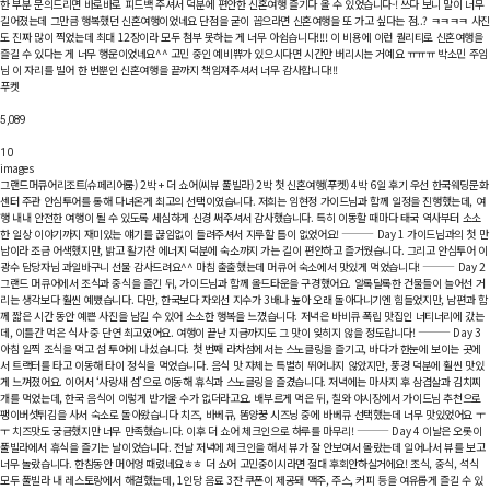
한 부분 문의드리면 바로바로 피드백 주셔서 덕분에 편안한 신혼여행 즐기다 올 수 있었습니다-! 쓰다 보니 말이 너무
길어졌는데 그만큼 행복했던 신혼여행이었네요 단점을 굳이 꼽으라면 신혼여행을 또 가고 싶다는 점..? ㅋㅋㅋㅋ 사진
도 진짜 많이 찍었는데 최대 12장이라 모두 첨부 못하는 게 너무 아쉽습니다!!!! 이 비용에 이런 퀄리티로 신혼여행을
즐길 수 있다는 게 너무 행운이었네요^^ 고민 중인 예비쀼가 있으시다면 시간만 버리시는 거예요 ㅠㅠㅠ 박소민 주임
님 이 자리를 빌어 한 번뿐인 신혼여행을 끝까지 책임져주셔서 너무 감사합니다!!!
푸켓
5,089
10
images
그랜드머큐어리조트(슈페리어룸) 2박 + 더 쇼어(씨뷰 풀빌라) 2박
첫 신혼여행(푸켓) 4박 6일 후기 우선 한국웨딩문화
센터 주관 안심투어를 통해 다녀온게 최고의 선택이였습니다. 저희는 임현정 가이드님과 함께 일정을 진행했는데, 여
행 내내 안전한 여행이 될 수 있도록 세심하게 신경 써주셔서 감사했습니다. 특히 이동할 때마다 태국 역사부터 소소
한 일상 이야기까지 재미있는 얘기를 끊임없이 들려주셔서 지루할 틈이 없었어요! ⸻ Day 1 가이드님과의 첫 만
남이라 조금 어색했지만, 밝고 활기찬 에너지 덕분에 숙소까지 가는 길이 편안하고 즐거웠습니다. 그리고 안심투어 이
광수 담당자님 과일바구니 선물 감사드려요^^ 마침 출출했는데 머큐어 숙소에서 맛있게 먹었습니다! ⸻ Day 2
그랜드 머큐어에서 조식과 중식을 즐긴 뒤, 가이드님과 함께 올드타운을 구경했어요. 알록달록한 건물들이 늘어선 거
리는 생각보다 훨씬 예뻤습니다. 다만, 한국보다 자외선 지수가 3배나 높아 오래 돌아다니기엔 힘들었지만, 남편과 함
께 짧은 시간 동안 예쁜 사진을 남길 수 있어 소소한 행복을 느꼈습니다. 저녁은 바비큐 폭립 맛집인 너티너리에 갔는
데, 이틀간 먹은 식사 중 단연 최고였어요. 여행이 끝난 지금까지도 그 맛이 잊히지 않을 정도랍니다! ⸻ Day 3
아침 일찍 조식을 먹고 섬 투어에 나섰습니다. 첫 번째 라차섬에서는 스노클링을 즐기고, 바다가 한눈에 보이는 곳에
서 트랙터를 타고 이동해 타이 정식을 먹었습니다. 음식 맛 자체는 특별히 뛰어나지 않았지만, 풍경 덕분에 훨씬 맛있
게 느껴졌어요. 이어서 ‘사랑새 섬’으로 이동해 휴식과 스노클링을 즐겼습니다. 저녁에는 마사지 후 삼겹살과 김치찌
개를 먹었는데, 한국 음식이 이렇게 반가울 수가 없더라고요. 배부르게 먹은 뒤, 칠와 야시장에서 가이드님 추천으로
팽이버섯튀김을 사서 숙소로 돌아왔습니다 치즈, 바베큐, 똠양꿍 시즈닝 중에 바베큐 선택했는데 너무 맛있었어요 ㅜ
ㅜ 치즈맛도 궁금했지만 너무 만족했습니다. 이후 더 쇼어 체크인으로 하루를 마무리! ⸻ Day 4 이날은 오롯이
풀빌라에서 휴식을 즐기는 날이었습니다. 전날 저녁에 체크인을 해서 뷰가 잘 안보여서 몰랐는데 일어나서 뷰를 보고
너무 놀랐습니다. 한참동안 머어엉 때렸네요ㅎㅎ 더 쇼어 고민중이시라면 절대 후회안하실거에요! 조식, 중식, 석식
모두 풀빌라 내 레스토랑에서 해결했는데, 1인당 음료 3잔 쿠폰이 제공돼 맥주, 주스, 커피 등을 여유롭게 즐길 수 있