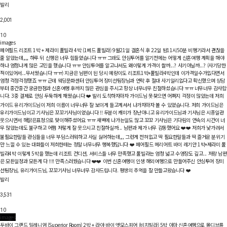
발리
2,001
10
images
페어필드 리조트 1박 + 제라미 풀빌라 4박 (1베드 풀빌라)
9월21일 결혼식 후 22일 밤11시50분 비행기라서 괜찮을
줄 알았는데,,,, 하루 뒤 신행은 너무 힘들었습니다 ㅠㅠ 그래도 안심투어를 알기전에는 어떻게 신혼여행 계획을 해야
하나 엄청나게 많은 고민을 했습니다 ㅠㅠ 안심투어를 알고나서도 왜이렇게 가격이 쌀까...? 사기아닐까...? (사기당한
적이있어서...무서웠습니다 ㅠㅠ) 지금은 남편이 된 당시 예랑이도 리조트1박+풀빌라4박인데 이가격일수가없다면서
엄청 걱정걱정했죠 ㅠㅠ 근데 웨딩문화센터 안심투어 장미선팀장님과 연락 후 절대 사기일리없다고 확신했으며 상담
부터 중간중간 궁금한점과 신혼여행 후까지 많은 관심을 주시고 항상 너무너무 친절하셨습니다 ㅠㅠ 너무너무 감사합
니다. 3중 결제로 안심 두둑하게 채웠습니다 ❤️ 발리 도착하자마자 가이드님 못찾으면 어쩌지 걱정이 많았는데 저희
가이드 유리가이드님이 저희 이름이 너무너무 잘 보이게 들고계셔서 나가자마자 볼 수 있었습니다. 저희 가이드님은
유리가이드님이고 기사님은 꼬꼬기사님이었습니다 !! 두분이 캐미가 장난아니고 유리가이드님과 기사님은 시종일관
웃으시면서 해맑은표정으로 맞이해주셨어요 ㅠㅠ 새벽에 나가는일도 많고 꼬꼬 기사님은 기다림의 연속의 시간이 너
무 많았는데도 불구하고 어쩜 저렇게 잘 웃으시고 친절하실까... 남편과 제가 너무 감동했어요 ❤️❤️ 저희가 낯가려서
불필요한말들 관심들을 너무 부담스러워하고 사실 싫어하는데,,, 그런게 전혀없고 딱 필요한말들과 딱 즐거운 분위기
만 느낄 수 있는 대화들이 저희한테는 정말 너무너무 행복했답니다 ❤️ 페어필드 메리어트 바이 레기안 1박+제라미 풀
빌라4박 이렇게 5박을 했는데 리조트 컨디션, 서비스들 너무 만족했고 풀빌라는 엄청 넓고 수영장도 깊고... 저랑 남편
은 모든일정과 모든게 다 !!!! 만족스러웠습니다 ❤️❤️ 이번 신혼여행이 인생 해외여행으로 만들어주신 안심투어 장미
선팀장님, 유리가이드님, 꼬꼬기사님 너무너무 감사드립니다. 평생의 추억을 잘 만들고왔습니다 ❤️
발리
3,531
10
images
두바이 그랜드 밀레니엄 (Superior Room) 2박 + 라야 바이 앳모스피어 (비치빌라) 5박
아마 신혼여행으로 몰디브를