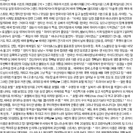
트라이브 파통 리조트 (에센셜룸) 2박 + 그랜드 머큐어 리조트 (슈페리어룸) 2박 + 파빌리온 (스파 풀 파빌리온) 2박
6
박 8일 일정 트라이브2박+그랜드 머큐어2박+더 파빌리온2박 태국 첫째날❤️ [올드타운 나들이] *미슐랭 선정 짜야 레
스토랑, 짜긴 했지만 밥이랑 먹으니 맛있음! 쌀이 한국이랑 다르게 길고 늘씬함 태국은 기본으로 물 없음..사야함.. *노
란색 시계탑 포토존에서 한컷 [그래프 푸켓 카페] 인기많은 곳✅️ *외국인 많음! 딥한 초콜렛과 바나나향이 들어간것과
말차라떼! 추천~ [빅부다 사원] * 현지인 가이드 웃 오빠가 사진찍어줌 (한국인 가이드도 있으나 현지인이 함께 동행해
야함, 태국 법이라고함) * 원숭이 띠라 원숭이 찍음, 만지지말래서 지켜봄 [태국 마사지-이름이 기억안남] * 진주 가루
+ 로얄젤리 오일 섞어서 마사지 받음 * 마사지 받다가 졸았음 * 마사지,벨보이,하우스 키퍼 팁문화가 있음(약 1달러씩)
[너띠누리 음식점]✅️ * 폭립이 아주 맛있음! * 바나나 튀김 불잔치~ 맛있음! [사이먼쇼] * 오빠였던(?) 언니들.. 대단하
기도 하고..대단함 태국 둘째날 ❤️ 태국은 3월까지 건기라 비가 안와서 날씨 좋았음 [산호섬, 라차섬] * 푸켓의 몰디브
(보정1도 안함, 색깔이 에메랄드 빛) * 다이빙&스노쿨링 물공포증 있어서 잠수못함.. 흑흑 스노쿨링은 덜 무서움! 바닷
속 물고기 구경함! * 현지식 점심 냠냠 + 가져온 한국 컵라면 국물 딴건 모르겠고 쌀국수 면 비빈것이 가장 맛있음✅️ 태
국 밥은 길쭉하고 날씬함 식감은 찰지진않고 마른밥 느낌 * 한국인 가이드(배서현)님과 태국인 가이드(웃)님이 사진 잘
찍어주심 [태국 마사지] * 전신마사지 받음 첫째날 받았던 곳과 다른 곳임 손길은 첫째날이 좋았는데 염증 풀어주는 건
두번째가 좋았던듯 다음날 림프선 뚫렸는지 조금 아팠음 [태국의 한국식당] * 이름자체가 한국식당임 * 삼겹살 + 한국
소주먹음 한국 소주를 수입해서 파는 거라 비쌈... 13000원 꼴... 태국에서 한국 소주를 다 먹어봄 [빠통 마켓] * 가이
드님이 비추천함, 차타고 가는길에 그냥 찍음 * 부산사람이 해운대 안가듯 푸켓 사람들 빠통 마켓 안간다고 함 * 태국
은 대마초가 불법이 아니고 총기소지도 가능함 술과 마약이 있는 곳엔 일이 일어날 수 있기에 조심 또 조심 단풍 모양
그려진 간판 절대 가면 안됨, 대마초임 태국 셋째날❤️ [그랜드 머큐어 호텔 체크인] * 트라이브 보단 훠~~~얼씬 좋음
5등급 호텔 * 호텔 독점 방지로 2박씩 새로운 호텔로 이동 * 수영장 뷰 이쁨 * 날씨가 너무 좋아서 물 색깔이 너무 이
쁨 나무도 이쁨 보정1도 안한 기본 삼성 갤럭시 카메라로 찍음 * 사진찍기용 수영복 입고 사진찍음 발바닥이 뜨거워서
뒤꿈치로 뛰어다님 * 호텔에서 점심 먹음 피자랑 샐러드ㅎㅎ.. * 호텔 내부 카페(chou chou) 다 먹고 갖다주니 놀래
함, 태국은 갖다주는 문화가 아닌가봄 [플리마켓 구경] * 악어 고기 꼬치 구이 먹음 닭고기보다 약간 질긴정도? * 미니
파인애플, 두리안 먹음 두리안 냄새는 좀 꾸리하면서 애매하게 안좋은 냄새 그러나 맛있음 바나나식감+ 참외,메론 맛
같은 느낌? * 해산물은 못먹음ㅜ탈날까봐 더운 나라라서 조심..! [묻지마쇼] * 봐도 후회 안봐도 후회라는데 진짜 그렇
게 된듯.. * 호텔복귀는 툭툭이 차 타고 가기! 문화가 너무 달라서 아직도 태국에 온게 실감이 안남 태국 돈은 1바트 =
한국돈 50원정도 물가가 매우 쌈 태국 넷째날❤️ 날씨는 여전히 좋당 [코끼리 체험] * 태국은 역시 코끼리! * 큰 코끼리
이름은 통쨘이라고 함! 떨어질까봐 무서워서 꽉 잡느라 손에 땀이 주룩 20분정도 탔고 조련사님께 100바트 팁 드리
사진 찍어주심! 통짠에게 인사하니 눈맞춤하며 코인사해줌 스트레스 받지않기를~ * 아기 코끼리 이름은 라무엘~ 밧줄
에 묶여있어서 안타까운.. 미니바나나 먹이체험 하려했는데 먹기 싫었나보다 코끼리 코로 뽀뽀해주려해서 깜짝 놀랐