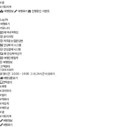
#괌
#기타지역
여행정보
여행후기
진행중인 이벤트
Log IN
여행후기
커뮤니티
예약내역확인
공지사항
자주묻는질문답변
안심투어 시스템
안심결제시스템
왜 안심투어인가
여행진행절차
여행정보
고객센터
1544-4649
운영시간 : 10:00 ~ 19:00
그 외 24시간 비상대기
여행상품보기
견적문의
#푸켓
#코사무이
#발리
#하와이
#카오락
#베트남
#괌
#기타지역
여행정보
여행후기