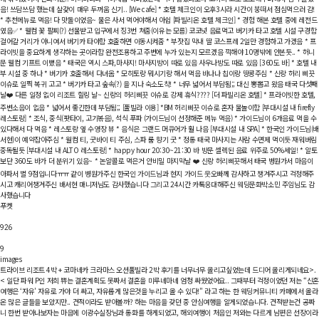
음! 쓰담쓰담 했는데 살갗이 매우 두꺼움 신기.. [We cafe] * 호텔 체크인이 오후3시라 시간이 붕떠서 점심먹으러 감!
* 추천메뉴로 먹음! 다 맛돌이었음~ 물은 사서 먹어야해서 아쉽 [파빌리온 호텔 체크인] * 경험 해본 호텔 중에 레전드
였음✅️ * 웰컴 꽃 팔찌(?) 선물받고 입구에서 징3번 쳐줌(이유는 모름) 코코넛 음료먹고 버기카 타고 호텔 시설 구경함
걸어갈 거리가 아니여서 버기카 타야함 호출하면 이동시켜줌 * 부잣집 막내 딸 코스프레 2일만 경험하고 가겠음 * 프
라이빗을 중요하게 생각하는 곳이라함 완전조용하고 주변에 누가 있는지 모르겠음 끽해야 10명밖에 안본듯.. * 허니
문 웰컴 기프트 이뻤음 * 태국은 역시 스파,마사지! 마사지방이 따로 있음 사우나방도 따로 있음 [360도 바] * 호텔 내
부 시설 중 하나 * 버기카 호출해서 다녀옴 * 모히토랑 뭐시기랑 해서 먹음 바나나 칩이랑 땅콩주심 * 신랑 허리 삐끗
이슈로 일찍 복귀 고고 * 버기카 타고 숲속(?) 을 지나 숙소도착! * 너무 넓어서 부담됨;; 대신 뽕뽑고 왔음 태국 다섯째
날❤️ 다른 일정 없이 리조트 힐링 날~ 신랑의 허리삐끗 이슈로 강제 휴식???? [더 파빌리온 호텔] * 프라이빗한 호텔,
주변소음이 없음 * 넓어서 좋긴한데 부담됨;; [풀빌라 이용] *BM 허리삐끗 이슈로 혼자 물놀이함 [부대시설 내 firefly
레스토랑] * 조식, 중식(팟타이, 고기볶음), 석식 푸파 (가이드님이 선정해준 메뉴 먹음) * 가이드님이 6개음료 먹을 수
있다해서 다 먹음 * 레스토랑 옆 수영장 뷰 * 음식은 그랜드 머큐어가 훨 나음 [부대시설 내 SPA] * 한국인 가이드님(
서현)이 예약잡아주심 * 월컴 티, 굿바이 티 주심, 스파 룸 향기 굿 * 정통 태국 마사지는 사람 수면제 먹이듯 재워버림
중독될듯 [부대시설 내 ALTO 레스토랑] * happy hour 20:30~21:30 바 방문 셀렉된 음료 위주로 50%세일! * 알토
보단 360도 바가 더 분위기 있음~ * 논알콜로 먹은거 안비밀 마지막날 ❤️ 신랑 허리삐끗해서 태국 병원가서 마음이
아파서 별 9점입니다ㅠㅠ 같이 병원가주신 한국인 가이드님과 현지 가이드 웃오빠께 감사하고 챙겨주시고 걱정해주
시고 캐리어챙겨주신 배서현 매니저님도 감사했습니다 그리고 24시간 카톡응대해주신 웨딩문화박소민 주임님도 감
사했습니다
푸켓
926
9
images
트라이브 리조트 4박 + 코마네카 크라마스 오션풀빌라 2박
후기를 너무너무 올리고싶었는데 드디어 올리게되네요>.
< 일단 파워 P인 저희 쀼는 결혼계획도 못짜서 결혼을 미루네마네 엄청 싸웠었어요.. 그때부터 걱정이었던 저는 “신
여행은 ‘자유’ 자유로 가야 더 싸고, 자유롭게 많은것을 누리고 올 수 있다!” 라고 하는 한 웨딩커뮤니티 카페에서 올라
온 많은 글들을 보았지만.. 견적이라도 받아볼까? 하는 마음을 갖던 중 안심여행을 알게되었습니다. 견적받는건 공짜
니 한번 받아나보자는 마음에 이광수실장님과 통화를 하게되었고, 해외여행이 처음인 저와는 다르게 남편은 선장이라