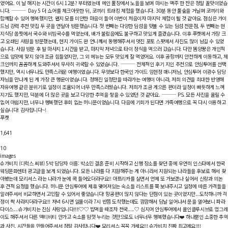
었어요. 이 날 해지는 시간이 6시 12분? 부터였는데 메인 풀장에서 노을을 보며 마시는 맥주 한 잔은 정말 꿀맛이었습
니다. ⸻ Day 5 더 쇼어를 체크아웃한 뒤, 코끼리 트래킹 체험을 했습니다. 30분 동안 풀숲을 거닐며 코끼리와
함께할 수 있어 행복했지만, 왠지 모를 미안한 마음이 들어 이번이 처음이자 마지막 체험이 될 것 같아요. 점심은 가이
드님 강력 추천 맛집 두 곳을 연달아 방문했습니다. 첫 번째는 다양한 딤섬을 맛볼 수 있는 딤섬 전문점, 두 번째는 현
지식당 쏨찟에서 국수와 비빔국수를 먹었는데, 배가 불렀음에도 불구하고 맛있게 즐겼습니다. 이후 푸켓에서 가장 크
고 오래된 사원을 방문했는데, 현지 가이드 완 언니께서 동행해주셔서 멋진 포토 스팟에서 사진도 많이 남길 수 있었
습니다. 사원 방문 후 발 마사지 1시간을 받고, 마지막 저녁으로 타이 정식을 먹으러 갔습니다. 다만 똠양꿍은 개인적
으로 입맛에 맞지 않아 조금 힘들었지만, 그 외 메뉴는 모두 맛있게 잘 먹었어요. 이후 공항까지 안전하게 이동하고, 체
크인까지 꼼꼼하게 도와주셔서 무사히 귀국할 수 있었습니다. ⸻ 전체적인 후기 지인 추천으로 안심투어를 선택
했지만, 역시 너무나도 만족스러운 여행이였습니다. 무엇보다 한국인 가이드 임현정 매니저님, 안심투어 이광수 담당
자님을 만나게 된 게 가장 큰 행운이었습니다. 정해진 일정만을 따라가는 여행이 아니라, 저희 의견을 최대한 반영해
자유여행 같은 분위기로 일정이 조율되어 너무 만족스러웠습니다. 저희가 조금 게으른 편이라 일정이 빠듯하게 느껴
지기도 했지만, 덕분에 더 많은 곳을 보고 다양한 추억을 쌓을 수 있었던 것 같아요. ⸻ PS. 모든 사진을 올릴 수
없어 아쉽지만, 너무나 행복했던 후회 없는 허니문이었습니다. 다음에 기회가 된다면 가족여행으로 꼭 다시 이용하고
싶습니다! 감사합니다~!
푸켓
1,641
10
images
슈가비치 (디럭스 씨뷰) 5박
담당자 이름: 박소민 결혼 준비 시작하고 신행 장소를 찾던 중에 우연히 인스타에서 한국
웨딩문화센터 광고글을 보게 되었습니다. 모든 나라를 다 지원해주는 게 아니라서 지원되는 나라들을 후보로 해서 찾
아봤는데 모리셔스 라는 나라가 눈에 콕 들어오더라구요!! 아프리카를 살면서 언제 또 가보겠나 싶어서 신랑과 의논
후 견적 요청을 했습니다. 허니문 안심투어에 제휴 맺어져있는 숙소들 리스트를 쭉 보내주시고 일정에 따른 가격들을
알려주셔서 비교하면서 고민할 수 있어서 좋았습니다! 항공편이 많지 않다는 단점이 있는 곳이었지만...도착하니까 걱
정이 싹 사라지더라구요!!! 저녁 6시면 일몰이라 7시 반쯤 도착했는데도 깜깜해서 담날 일어나서 문을 열어보니 파라
다이스....슈가비치는 진심 사랑입니다!!!!♡♡ 밥먹을 때조차 천국.....♡ 심지어 안심투어에서 올인클루시브로 업그레
이도 해주셔서 다른 액티비티 안가고 숙소를 맘껏 누리는 것만으로도 너무너무 행복했습니다❤️ 하나뿐인 소중한 추억
과 사진, 시간들을 만들어주셔서 정말 감사합니다❤️ 모리셔스 꼭꼭 가세요!!! 슈가비치 진짜 최고에요!!!!