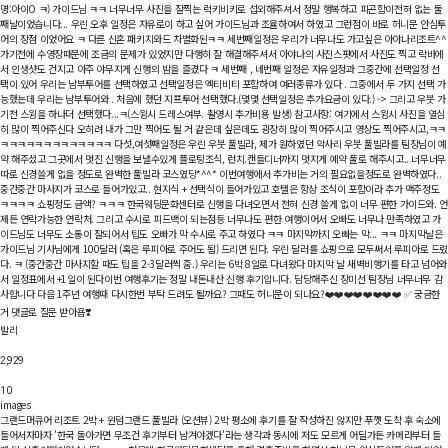
명:아이O ㅋ) 가이드님 ㅋㅋ 너무너무 사진을 잘찍는 럭키비키로 섭외해주셔서 정말 행복하고 피곤함이전혀 없는 둘
째날이었습니다... 우린 오후 일정은 자유로이 하고 싶어 가이드님과 조율하여서 하였고 그런점이 바로 허니문 안심투
어의 장점 이었어요 ㅋ 다른 신혼 패키지와드 차별화된ㅋㅋ 세번째일정은 우리가 너무나도 가고싶은 아야나리조트^^
가기전에 수영장때문에 조금의 문제가 있었지만 다행히 잘 해결해주셔서 아야나의 사진스팟에서 사진도 찍고 락바에
서 인생샷도 건지고 아주 야무지게 신행의 밤을 즐겼다 ㅋ 세번째 , 네번째 일정은 자유일정과 그중간에 선택일정 선
택이 있어 우리는 남부투어를 선택하였고 선택일정은 엑티비티 포함하여 여러종류가 있다 . 그중에서 두 가지 선택 가
능했는데 우리는 남부투어와 . 처음에 했던 지프투어 선택했다.(몇몇 선택일정은 추가요금이 있다.) -> 그리고 우붓 가
기전 스윙을 하나더 선택했다...ㅋ(스윙시 드레스여부. 촬영시 추가비용 발생) 참고사항: 여기에서 스윙시 사진을 열심
히 많이 찍어주신다 오히려 내가 그만 찍어도 될 거 같은데 싶은데도 굉장히 많이 찍어주시고 영상도 찍어주시고,ㅋㅋ
ㅋㅋㅋㅋㅋㅋㅋㅋㅋㅋㅋㅋㅋ 다섯,여섯째일정은 우린 우붓 풀빌라, 제가 원하였던 악사리 우붓 풀빌라를 팀장님이 예
약 해주셨고 그곳에서 멋진 신행을 보낼수있게 플로팅조식, 런치.캔들디너까지 멋지게 예약 풀로 해주시고.. 너무너무
따로 신경쓸게 없을 정도로 완벽한 풀빌라 코스였당*^^* 이번여행에서 추가비는 거의 필요없을정도로 완벽하였다..
중간중간 마사지가 코스로 들어가있고.. 현지식 + 선택식이 들어가있고 호텔은 항상 조식이 포함이라 추가 맥주정도
ㅋㅋㅋㅋ 쇼핑정도 금액? ㅋㅋㅋ 한국웨딩문화센터로 신행을 다녀오면서 전혀 신경 쓸게 없이 너무 편한 가이드와. 언
제든 연락가능한 연락처. 그리고 수시로 피드백이 되는점등 너무나도 편한 여행이어서 오빠도 너무나 만족하였고 가
이드님도 너무도 소통이 잘되어서 팁도 오빠가 막 수시로 주고 하였다 ㅋㅋ 마지막까지 오빠는 막... ㅋㅋ 마지막날은
가이드님 기사님에게 100달러 (혹은 루피아로 주어도 됨) 드리면 된다. 우린 달러를 쇼핑으로 모두써서 루피아로 드
다. ㅋ (중간중간 마사지할 때도 팁을 2-3달러씩 줌.) 우리는 6박 8일로 다녀왔다 마지막 날 새벽비행기를 타고 넘어와
서 일정표에서 +1일이 된다 ​이번 여행후기는 정말 내돈내산 신행 후기입니다. 담당해주신 장미선 팀장님 너무너무 감
사합니다 다음 1주년 여행때 다시한번 부탁 드려도 될까요? 그때도 허니문이 되나요?❤️❤️❤️❤️❤️❤️❤️❤️ ✅ 궁금한
거 댓글로 질문 받아욥❣️
발리
2,929
10
images
그랜드머큐어 리조트 2박 + 윈덤그랜드 풀빌라 (오션뷰) 2박
평소에 후기를 잘 작성하진 않지만 푸껫 도착 후 숙소에
들어서자마자 '한국 돌아가면 무조건 후기부터 남겨야겠다'라는 생각과 동시에 저도 모르게 어딜가든 카메라부터 들