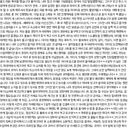
올드 타운 투어를 했습니다! 볼거리도 너무 많고 귀여운 기념춤들도 많아서 지갑 털릴뻔했어요;; 그리구 망고 쥬스 시
원하게 한모금 마시니 여기가 천국...!! 원래 일정은 올드 타운과 마사지 중 선택이었으나 저희 매니저님이 두 일정 모
두 할 수 있게 해주셔서 항공과 올드 타운 투어로 살짝 지친 몸을 마사지로 완전히 풀었어욥ㅎㅎ저희는 여행 동안 로
얄 스파로 총 3회 진행했는데.. 다덜 로얄 스파로 꼭 3번 진행하세욥 진짜 피부에서 광나고 온 몸의 피로거 싹 풀립니
댜. 마사지 후 너티누리스에서 바베큐 폭립 야무지게 먹고 태국의 가장 핫한 쇼!!사이먼 쇼를 봤습니다! 분명 오빠야등
만 나오는 거랬는데...왜때무네...다덜 미인인건지..? 왜 내 자존감 무너뜨리시는지..?ㅠㅠ 그치만 너무 재밌고 즐거웠
던 쇼였어욥ㅎㅎ 쇼 마치고 숙소에서 맥주 한잔 하며 즐거운 시간 보냈습니당 3일차 오전에 조식을 일찍 먹고 라차섬
으로 떠났습니다. 저는 물을 갱장히 무서워해서 신랑의 권유에도 불구하고 다이빙을 도전하지 않고 라차섬 해변에서
물놀이만 즐겼습니다. 물놀이 하다가 중식 먹고 비가 조금씩 내리는 바다 위에서 스노쿨링을 진행했는데, 바다를 무서
워하던 저도 물속의 물고기들을 보니..다이빙 해볼걸..하는 후회가..ㅠㅠ 물속에서 오징어, 갈치, 가오리, 이쁜 물고기
등등 보니 너무 신선하고 즐거운 추억으로 남은 것 같아욥ㅎㅎ 열허분들은 물 무서워하시더라도 다이빙 도전해보시면
좋을 것 같습니당ㅎㅎ라차섬에서 푸켓으로 돌아온 후 로얄 스파를 받고 저녁으로 JMT삼겹살 먹었습니당ㅎㅎ 소주를
시킬까했지만 몸이 갱장히 피곤한 관계로 소주는 패스했어욥. 삼껍살게 소주 못먹어서 아쉽긴 하지만 그래도 맛있는
저녁이었습니당ㅎㅎ 저녁 후 방라 로드를 짧게 거닐었는데...와..거리의.가게들이 전부 쏘핫!!!살짝 민망할뻔했지만 지
금이 아니면 언제 보겠어!!하는 마음으로 열심히 두리번 거리며 로드를 한바퀴 돌아봤습니다ㅋㅋ 4일차 이 날은 그랜
드 머큐어에서 체크아웃 하고 더 쇼어를 체크인 하는 일정이었으며, 중간에 코끼리 트래킹이 예정되어있었는데 비가.
많이와서 코끼리 트래킹이 취소되어 체크.아웃을 1시간 정도 늦게 하게되었습니다. 그래서 오전 일찍부터 조식 간단
히 챙겨먹고 신랑과 둘이서 정실론 빅씨 마트가서 바닐라 코카콜라도 사고, 똠양꿍 라면도 구매했습니다ㅎㅎ 그리고
이른 점심을 위해 PANAME에서 똠양꿍, 팟타이, 쏨땀을 시켜서 먹었구, 저랑 신랑 둘다 똠양꿍의 매력에 푹 빠져버렸
습니다. 이후 망고 빙수로 유명한 애프터 유에서 망고 빙수를 시키려했으나 저녁에 망고가 들어와 오전에 없다는 청천
벽력같은 소식을 듣고 딸기 빙수로 변경! 그치만 딸기 빙수도 너무 맛있어서 후회없는 선택이라고 생각해용ㅎㅎ 이후
에 더쇼어에 체크인하고 룸에 들어가자마자..진심으로 감탄밖에 안나왔습니다..와..말고는 할 수있는 말이 없어요..설
명이 필요없습니다. 무조건 가세요 더쇼어!! 체크인 후 짐 풀고 방 구경하느라 시간 다 갔어요..! 저녁은 칠바마켓 야시
장에서 랍스터랑 게 튀김, 소시지등 포장해와서 숙서에서 맥주와 함께 바다 소리를 들으며 먹으니 천국이 따로 없었습
니다. 이렇게 시간이 금방 가버렸어요ㅠ 5일차 이날은 올 인클루시브..!!! 6시에.일어나서 부지런히 조식 먹고 더쇼어
지도 보면서 산책 1시간 정도 하고 카타노이 해변도 쭉 걸어보고 룸으로 돌아와 수영 좀 즐겼습니다ㅋㅋ사진 너무 이
쁘게.잘나옵니다 진심.. 점심먹고 또 룸에서 수영, 저녁 먹고 또수영ㅋㅋㅋ 하루종일 물놀이만 하다가 하루가 다 갔어
요..!! 6일차 더쇼어 체크아웃하는 날이라 6시 반부터 일어나서 조식먹고 오전에 또 물놀이 했습니다ㅋㅋ그리고 부지
런히 짐싸고 준비해서 11시쯤 체크아웃 후 쇼핑센터에서 쇼핑하고, 점심으로 쌀국수, 카놈찐, 딤섬 등등 맛나게 먹구
4일차에 못갔던 코끼리 트래킹을 했습니다! 코끼리 생각보다 넘 귀여웠고 신기했어요. 코끼리 귀가 발에 닿으면 복이