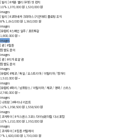
[ 발리 ] #카욘 밸리 (우붓)
셋 런치
원
원
%
10
1,370,000
1,530,000
images
[ 발리 ] #코마네카 크라마스 (기얀야르)
플로팅 조식
원
원
%
8
1,240,000
1,360,000
images
[유럽K] #스페인 일주 / 포르투갈
원
~
1,800,000
images
[ 괌 ] #힐튼
별도 문의
images
[ 괌 ] #리가 로얄 괌
별도 문의
images
[유럽K] #체코 / 독일 / 오스트리아 / 이탈리아 / 헝가리
원
~
1,510,000
images
[유럽K] #파리 / 남프랑스 / 이탈리아 / 체코 / 영국 / 스위스
원
~
2,780,000
images
[ 나트랑 ] #루미나 리조트
원
원
%
12
1,358,500
1,558,500
images
[ 코사무이 ] #식스센스
3코스 다이닝온더힐 디너 포함
원
원
%
10
1,210,000
1,350,000
images
[ 코사무이 ] #킴튼 키탈레이
원
원
%
7
1,600,000
1,730,000