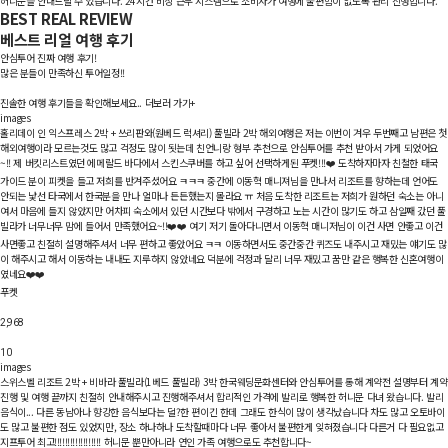
허니문을 안내드릴 수 있습니다. 24시간 비상 근무 시스템으로 소비자가 여행에 불편함이 없도록 관리 진행합니다.
BEST REAL REVIEW
베스트 리얼 여행 후기
안심투어 진짜 여행 후기!
많은 분들이 만족하신 투어일정!!
진솔한 여행 후기들을 확인해보세요..
더보러 가기+
images
홀리데이 인 익스프레스 2박 + 쓰리판와(원베드 럭셔리) 풀빌라 2박
해외여행은 저는 이번이 겨우 두번째고 남편은 첫
해외여행이라 모르는것도 많고 걱정도 많이 됫는데 친언니랑 형부 추천으로 안심투어를 추천 받아서 가게 되었어요
~!! 제 버킷리스트였던 에메랄드 바다에서 스킨스쿠버를 하고 싶어 선택하게된 푸켓!!!❤️ 도착하자마자 친철한 태국
가이드 분이 피켓을 들고 저희를 반겨주셨어요 ㅋㅋㅋ 중간에 이동혁 매니져님을 만나서 리조트를 향하는데 언어도
안되는 낯선 타국에서 한국분을 만나 얼마나 든든했는지 몰라요 ㅠ 처음 도착한 리조트는 저희가 원하던 숙소는 아니
여서 마음에 들지 않았지만 어차피 숙소에서 있던 시간보다 밖에서 구경하고 노는 시간이 많기도 하고 삼일째 갔던 풀
빌라가 너무너무 맘에 들어서 만족했어요~!!❤️❤️ 여기 저기 돌아다니면서 이동혁 매니저님이 이건 사면 안좋고 이건
사면좋고 친절히 설명해주셔서 너무 편하고 좋았어요 ㅋㅋ 이동하면서도 중간중간 퀴즈도 내주시고 재밌는 얘기도 많
이 해주시고 해서 이동하는 내내도 지루하지 않았네요 덕분에 걱정과 달리 너무 재밌고 꿈만 같은 행복한 신혼여행이
였네요❤️❤️
푸켓
2,968
10
images
스위스벨 리조트 2박 + 비바라 풀빌라(1베드 풀빌라) 3박
한국웨딩문화센터와 안심투어를 통해 계약전 설명부터 계약
진행 및 여행 끝까지 친절히 안내해주시고 진행해주셔서 합리적인 가격에 발리로 행복한 허니문 다녀 왔습니다. 발리
음식이... 다른 동남아나 향강한 음식보다는 덜?한 편이긴 한데 그래도 한식이 많이 생각났습니다 차도 많고 오토바이
도 많고 불편한 점도 있었지만, 장소 하나하나 도착할때마다 너무 좋아서 불편한게 잊혀졌습니다 다른거 다 필요없고
지프투어 최고!!!!!!!!!!!!!!!!!! 허니문 뿐만아니라 연인 가족 여행으로도 추천합니다~