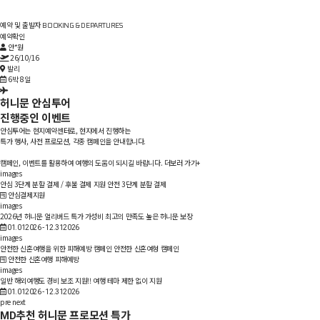
현지 도착 후 잔금 결제
안전한 3단계 분할 납부 시스템으로
여행요금의 약 50%는 현지 도착 후 결제
예약 및 출발자
BOOKING & DEPARTURES
예약확인
만족도 보증 시스템
만족도 높은 허니문 상품만 안내하며
안*원
엄격한 현지투어와 일정관리로 만족도 보장
26/10/16
발리
365일 24시간 고객센터
365일 24시간 주,야간 근무 체계로
6박 8일
여행객의 불편함 없는 고객 관리 시스템
허니문 안심투어
진행중인 이벤트
안심투어는 현지예약센터로, 현지에서 진행하는
특가 행사, 사전 프로모션, 각종 캠페인을 안내합니다.
캠페인, 이벤트를 활용하여 여행의 도움이 되시길 바랍니다.
더보러 가기+
images
안심 3단계 분할 결제 / 후불 결제 지원
안전 3단계 분할 결제
안심결제지원
images
2026년 허니문 얼리버드 특가
가성비 최고의 만족도 높은 허니문 보장
-
01.01
2026
12.31
2026
images
안전한 신혼여행을 위한 피해예방 캠페인
안전한 신혼여형 캠페인
안전한 신혼여행 피해예방
images
일반 해외여행도 경비 보조 지원!!
여행 테마 제한 없이 지원
-
01.01
2026
12.31
2026
pre
next
추천 허니문 프로모션 특가
MD