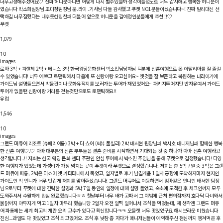
너무고생해주셨어요♡ 진짜 허니문아니면 어떻게 다시 뵐수있을까 생각이들정도로 너무 감사하고 행복한 허니문이
였습니다 박소희실장님.조미정팀장님 운.라이 .기사님 다들 감사했고 푸켓 NO1분들이셨습니다~! 진짜 발리대신 선
택하길 너무잘했다는 내뿌듯한칭찬과 더불어 앞으로 허니문을 갈예정인분들에게 추천!!!♡
푸켓
1,079
10
images
로마 3박 + 피렌체 2박 + 베니스 3박
한국웨딩문화센터 박소민담당자님 덕분에 신혼여행으로 온 이탈리아를 잘 즐길
수 있었습니다! 너무 예쁘고 로맨틱해서 다음에 또 신랑이랑 오고싶어요~ 옛것을 잘 보존하고 복원하는 나라이기에
가이드님 설명들으면서 박물관이나 문화유적지를 보러가는 투어가 재밌었어요~ 패키지투어지만 반자유여서 가이드
투어가 없을땐 신랑이랑 거리를 걷는것만으로도 로맨틱해요!!
유럽
1,546
10
images
그랜드 머큐어 리조트 (슈페리어룸) 3박 + 더 쇼어 (씨뷰 풀빌라) 2박
배서현 팀장님과 백시호 매니저님과 함께한 행복
한 신혼 여행♡.♡ 아마 대부분의 신혼 부부들은 결혼 준비를 시작하면서 기대되는 것 중 하나가 아마 신혼 여행라고
생각합니다..!! 저희는 한국 웨딩 문화 센터 주관인 안심 투어에서 박소민 주임님을 통해 푸켓으로 결정했숩니다! 다양
한 여행지가 있었는데 가성비가 가장 넘치는 곳이 푸켓이라 푸켓으로 결정했습니다. 저희는 총 5박 7일 중 3박은 그
드 머큐어 파통, 2박은 더쇼어 앳 카타타니에서 묵었고, 일자별로 후기 남길게욥 1일차 공항에 도착하자마자 현지인
가이드인 빅 언니가 너무 반갑게 저희를 맞아주셨습니다! 그랜드 머큐어로 이동하면서 엄마같은 언니인 배서현 팀장
님으로부터 푸켓에 대한 간략한 설명과 5박 7일 동안의 일정에 대해 설명 들었고, 숙소에 도척한 후 체크인까지 모두
도와주셔서 수월하게 입실 완료했습니다ㅎㅎ 첫날부터 너무 배가 고파서 그 야밤에 근처 편의점까지 호다닥 다녀와서
붉닭까지 야무지게 먹고 1일차 마무리 했습니당 2일차 오전 일찍 일어나서 조식을 먹었는데, 제 생각엔 그랜드 머큐
어 파통에는 세계 최고의 계란 요리 고수가 있다고 확신합니다ㅋㅋ 오믈렛 너무 맛있었구요 해시브라운 미쳤습니다
진심...과일도 다 맛있었고 조식 최고였어요. 조식 후 낮잠 좀 자다가 매니저님들이 예약해주신 점심까지 챙겨먹은 후