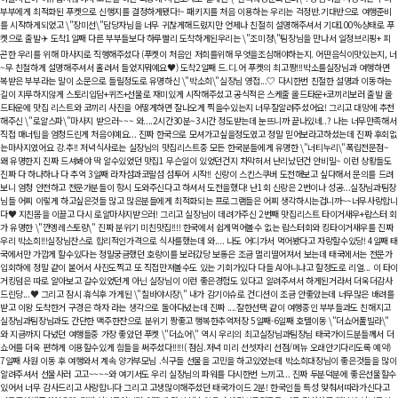
부부에게 최적화된 푸켓으로 신행지를 결정하게됐다!~ 패키지를 처음 이용하는 우리는 걱정반.기대반으로 여행준비
를 시작하게되었고 \"장미선\"담당자님을 너무 귀찮게해드렸지만 언제나 친절히 설명해주셔서 기대100%상태로 푸
켓으로 출발✈️ 도착1일째 다른 부부들보다 하루빨리 도착하게된우리는 \"조미정\"팀장님을 만나서 일정브리핑+ 피
곤한 우리를 위해 마사지로 직행해주셨다 (푸켓이 처음인 저희를위해 무엇을조심해야하는지. 어떤음식이맛있는지, 너
~무 친철하게 설명해주셔서 홀려서 들었지뭐예요♥︎) 도착2일째 드.디.어 푸켓의 최고짱!!!박소를실장님과 여행하면
복받은 부부라는 말이 소문으로 들릴정도로 유명하신 \"박소희\"실장님 영접...♡ 다시한번 친절한 설명과 이동하는
길이 지루하지않게 스토리입담+퀴즈+선물로 재미있게 시작해주셨고 공식적은 스케줄 올드타운+코끼리보러 출발 올
드타운에 맛집 리스트와 코끼리 사진을 어떻게하면 잘나오게 찍을수있는지 너무잘알려주셨어요! 그리고 대망에 추천
해주신 \"로얄스파\"마사지 받으러~~~ 와....2시간30분~3시간 정도받는데 눈뜨니까 끝나있네..? 나는 너무만족해서
직접 매너팁을 엄청드린게 처음이예요... 진짜 한국으로 모셔가고싶을정도였고 정말 믿어보라고하셨는데 진짜 후회없
는마사지였어요 강.추!! 저녁식사로는 실장님의 맛집리스트중 모든 한국분들에게 유명한 \"너티누리\"폭립전문점~
왜 유명한지 진짜 드셔봐야 딱 알수있었던 맛집1 무슨일이 있었던건지 차막혀서 난리났던건 안비밀~ 이런 상황들도
진짜 다 하나하나 다 추억 3일째 라차섬과코랄섬 섬투어 시작!! 신랑이 스킨스쿠버 도전해보고 싶다해서 문의를 드려
보니 엄청 안전하고 전문가분들이 항시 도와주신다고 하셔서 도전을했다! 난1회 신랑은 2번이나 성공...실장님과팀장
님들 어찌 이렇게 하고싶은것들 많고 많은분들에게 최적화되는 프로그램들은 어찌 생각하시는겁니까~~너무사랑합니
다♥︎ 지친몸을 이끌고 다시 로얄마사지받으러! 그리고 실장님이 데려가주신 2번째 맛집리스트 타이거새우+랍스터 회
가 유명한 \"깐엥레스토랑\" 진짜 분위기 미친맛집!!!! 한국에서 쉽게먹어볼수 없는 랍스터회와 킹타이거새우를 진짜
우리 박소희!!!실장님찬스로 합리적인가격으로 식사를했는데 와.... 나도 어디가서 먹어봤다고 자랑할수있당! 4일째 
국에서만 가깝게 할수있다는 정말궁금했던 호랑이를 보러갔당 보통은 조금 멀리떨어져서 보는데 태국에서는 전문가
입회하에 정말 같이 붙어서 사진도찍고 또 직접만져볼수도 있는 기회가있다 다들 AI아니냐고 할정도로 리얼... 이 타
거킹덤은 따로 알아보고 갈수있었던게 아닌 실장님이 이런 좋은경험도 있다고 알려주셔서 하게된거라서 더욱더감사
드린당...♥︎ 그리고 잠시 휴식후 가게된 \"칠바야시장\" 내가 감기이슈로 컨디션이 조금 안좋았는데 너무많은 배려를
받고 이왕 도착한거 구경은 하자 라는 생각으로 돌아다녔는데 진짜 ....잘한선택 같이 여행중인 부부들과도 친해지고
실장님과팀장님과도 간단한 맥주한잔으로 분위기 짱좋고 행복한추억저장 5일째-6일째 호텔이동 \"더쇼어풀빌라\"
와 지금까지 다녔던 여행들중 가장 좋았던 푸켓 \"더쇼어\" 역시 우리의 최고실장님과팀장님 태국가이드분들께서 더
쇼어를 더욱 편하게 이용할수있게 힘들을 써주셨다!!!!!( 점심.저녁 미리 선셋자리 선점/메뉴 오래안기다리도록 예약)
7일째 사원 이동 후 여행와서 계속 양가부모님 .식구들 선물을 고민을 하고있었는데 박소희대장님이 좋은것들을 많이
알려주셔서 선물사러 고고~~~~와 여기서도 우리 실장님의 파워를 다시한번 느끼고... 진짜 두분덕분에 좋은선물할수
있어서 너무 감사드리고 사랑합니다 그리고 고생많이해주셨던 태국가이드 2분! 한국인들 특성 맞춰서따라가신다고