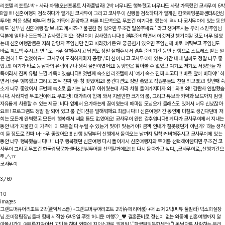
리조텔 리조트4박 + 사라 차웽(오션프론트 사라풀빌라) 2박
너무나도 행복했고 너무나도 사랑 가득했던 코사무이 6박
8일!!!!! 신혼여행지 검색하다가 알게된 코사무이 그리고 코사무이 신행을 검색하다가 알게된 한국웨딩문화센터&안심
투어!! 처음 상담 때부터 친절 가득에 꼼꼼하고 빠른 피드백으로 무조건 여기다!!! 했는데 역시나 코사무이에 있는 동안
에도 '신부님 신혼여행 잘 보내고 계시죠~? 불편한 점 있으면 무조건 말씀주세요!' 라고 챙겨주시는 우리 소민주임님
덕분에 얼마나 든든하고 감사했던지요- 정말이지 감사했습니다!!! 결혼준비하면서 이것저것 챙겨야할 것도 너무 많았
는데 신혼여행만큼은 저희 담당자 주임님만 믿고 따라갔거든요! 궁금한거 있으면 주임님께 바로 여쭤보고 주임님도
바로 피드백 주시고! 연락도 너무 잘해주시고 답변도 정말 잘해주셔서 결혼 준비기간 동안 신행으로 스트레스 받는 일
은 전혀 1도 없었어요~! 코사무이 도착하자마자 공항부터 신이 나고 코사무이에 있는 기간 내내 날씨도 정말 너무 좋
았고!! 여기가 바로 동남아의 유럽이구나 생각 물씬이였어요! 동양인은 찾아볼 수 없었고 여기도 저기도 서양인들 가
득이라서 진짜 유럽 느낌 가득이였습니다!! 첫번째 숙소인 리조텔에서 '여기 숙소 진짜 최고다!!! 바로 앞이 바다야!' 하
면서 너무 행복했고 그리고 조식 진짜 엄~청 맛있어요!! 룸컨디션도 정말 좋았고 직원분들도 친절 최고였고! 첫번째 
소가 너무 좋았어서 두번째 숙소로 옮기는 날 너무 아쉬웠는데 사라 차웽 들어가자마자 와!! 와!!! 와!! 감탄사 연발했습
니다. 사라차웽 무조건이에요 무조건!! 대가족이 함께 와서 지낼만한 크기의 룸, 그리고 튜브와 카약과 보드까지 맘껏
자유롭게 사용할 수 있는 제공! 바다 앞에서 요가하는게 꿈이였는데 때마침 모닝요가 클래스도 있어서 너무 신났잖아
요!!!!! 프로그램도 정말 잘 되어 있고 룸 컨디션은 말해뭐해요 최곱니다!!! 신혼여행기간 동안에 마찰도 생긴다던데 저
희는 모든게 완벽했고 모든게 행복해서 싸울 틈도 없었어요! 코사무이 완전 강추입니다!! 게다가 코사무이에서 지내는
동안 내가 지불한 이 가격에 이 모든걸 다 누릴 수 있는거 맞아? 맞는거야? 금액 안내가 잘못됐던거 아닌가? 하는 생각
이 들 정도로 진짜 너~~무 좋았어요!!! 신행 상담부터 신행에서 돌아오는 날까지 밀착 커버해주시고 코사무이에 있는
동안 너무 행복했습니다!!!!!! 너무 행복했던 신혼여행 다시 돌아가서 신혼여행지와 투어를 선택해야한다면 무조건 코
사무이 그리고 무조건 한국웨딩문화센터&안심투어를 선택할거에요!!!!! 다시 돌아가고 싶댜,,,코사무이로,,신행기간으
로,,^,ㅠ
코사무이
3,769
10
images
그랜드머큐어리조트 2박(풀억세스룸) +그랜드머큐어리조트 2박(슈페리어룸) +더 쇼어 2박(씨뷰 풀빌라)
박소희실장
님.조미정팀장님들과 함께 시작한 6박8일 푸켓 허니문 여행♡_♥︎ 결혼준비로 정신이 없는 와중에 신혼여행까지 알
아볼시간이 여유롭지않아서 고민을 하던 와중에 지인소개로 알게된 \"한국웨딩문화센터\"! 동남아를 사랑하는 우리