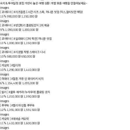
숙박 & 투어일정 포함 가성비 높은 여행 상품! 개별 맞춤 여행을 만들어보세요~
images
[ 코사무이 ] #리츠칼튼
1시간 리츠 스파, 허니문 셋업 (익스,얼티밋만 해당)
원
원
%
13
990,000
1,150,000
images
[ 코사무이 ] #반얀트리
플로팅조식 1회 제공
원
원
%
9
1,090,000
1,200,000
images
[ 코사무이 ] #실라와디
[3박 특전] 허니문 셋업
원
원
%
13
1,000,000
1,150,000
images
[ 코사무이 ] #리조텔 차웽
스테이크 디너
원
원
%
10
580,000
650,000
images
[ 카오락 ] #칼리마
원
원
%
10
1,290,000
1,440,000
images
[ 하와이 ] #힐튼 가든 인 와이키키 비치
원
원
%
6
1,154,400
1,235,000
images
[ 발리 ] #울루 세가라 (누사두아)
플로팅 조식
원
원
%
12
1,210,000
1,390,000
images
[ 푸꾸옥 ] #멜리아 빈펄 푸꾸옥
원
원
%
12
1,391,000
1,591,500
images
[ 카오락 ] #데바솜 카오락
원
원
%
11
1,410,000
1,600,000
images