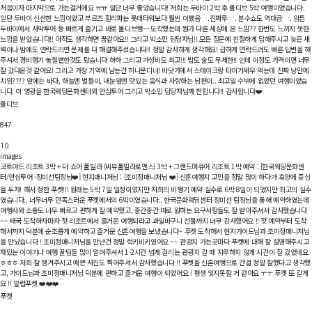
처음이자 마지막으로 가는걸거에요 ㅠㅠ 일단 너무 좋았습니다! 저희는 두바이 2박 후 몰디브 5박 여행이었습니다.
일단 두바이 신선한 느낌이었고 부르즈 할리파는 롯데타워보다 훨씬 이뻤음….진짜루…. 분수쇼도 역대급…. 암튼
두바이에서 사막투어 등 빠르게 즐기고 바로 몰디브행~~도착했는데 뭔가 다른 세상에 온 느낌?? 한번도 느끼지 못한
느낌을 받았습니다!! 아직도 생각하면 꿈같아요!! 그리고 박소민 담당자님!! 모든 질문에 친절하게 답해주시고 늦은 새
벽이나 밤에도 연락드리면 문제를 다 해결해주셨습니다!! 정말 감사하게 생각해요! 급하게 연락드려도 빠른 답변을 해
주셔서 경비행기 놓칠뻔한것도 탔습니다 하하 그리고 가성비도 최고!!! 밥도 술도 무제한!! 인데 이정도 가격이면 너무
잘 갔다온것 같아요! 그리고 가장 기억에 남는건 허니문디너! 바닷가에서 스테이크랑 타이거새우 먹는데 진짜 낭만에
치임???? 앞에는 바다, 하늘엔 별들이, 내눈앞엔 맛있는 음식과 사랑하는 남편이.. 최고일 수밖에 없었던 여행이었습
니다. 이 영광을 한국웨딩문화센터와 안심투어 그리고 박소민 담당자님께 전합니다!! 감사합니다❤️
몰디브
847
10
images
코트야드 리조트 3박 + 더 쇼어 풀빌라 (씨뷰풀빌라로맨스) 3박 + 그랜드머큐어 리조트 1박
예약 : [한국웨딩문화센
터/안심투어 -장미선팀장님❤️] 현지매니저님 : [조미정매니저님 ❤️] 신혼여행지 고민을 정말 많이 하다가 휴양에 중심
을 두자! 해서 정한 푸켓!!! 원래는 5박 7일 일정이였지만 저희의 비행기 예약 실수로 6박 8일이 되었지만 최고의 실수
였습니다.. 너무너무 만족스러운 푸켓에서의 6박이였습니다.. 한국문화웨딩센터 장미선 팀장님을 통해 예약하였는데
여행사와 소통도 너무 빠르고 편하게 잘 예약했고, 중간중간 따로 원하는 요구사항들도 잘 받아주셔서 감사했습니다
~~ 태국 도착하자마자 첫 리조트에서 즐거운 여행되라고 과일바구니 선물까지 너무 감사했어요 !! 첫 예약부터 도착
해서까지 덕분에 순조롭게 예약하고 즐거운 신혼여행을 보냈습니다~ 푸켓 도착해서 현지가이드님과 조미정매니저님
을 만났습니다 ! 조미정매니저님을 만난건 정말 럭키비키였어요 ~~ 관광지 가는곳마다 푸켓에 대해 잘 설명해주시고
재밌는 이야기나 여행 꿀팁들 많이 알려주셔서 1-2시간 넘게 걸리는 관광지 갈 때 지루하지 않게 시간이 잘 갔었네요
ㅎㅎㅎ 저희 잘 챙겨주시고 예쁜 사진도 찍어주셔서 감사했습니다 !! 푸켓을 신혼여행으로 간걸 정말 잘했다고 생각했
고, 가이드님과 조미정매니저님 덕분에 편하고 즐거운 여행이 되었어요 ! 평생 잊지못할 거 같아요 ㅜㅜ 푸켓 또 갈게
요 !! 알럽푸켓 ❤️❤️❤️
푸켓