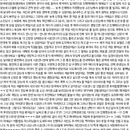
한국웨딩문화센터에서 진행하자 생각이 바로 들어서 계약까지 일사천리로 진행해버렸지 뭐에요?? 11월 말에 가고 싶
었는데 10월에 알아보고 견적 받은 나란 사람...... 늦게 진행해서 걱정했는데 소민님께서 호텔이랑 풀 빌라도 여러 군
데 보내주셔서 저는 사진과 금액 등등 편하게 선정할 수 있었어요.(보내주신 곳 말고도 제가 원하는 호텔이나 리조트
도 같이 봐주실 수 있으셨어요.) 그런데 너무 늦게 신청을 해서 맨 처음 본 풀 빌라 자리가 없는 거에요!!! 멘탈 나가고
소민님이 그 와중에 계속 현지에 계속 확인해주시고 2순위, 3순위 막 그러고 있는데 소민님께서 어떻게 오션 뷰를 원
했던 제 맘을 알았는지 파빌리온 오션 뷰 자리가 나왔다고 바로 겟 해주시더라고!! 괜찮으면 여기고 진행해드리겠다고
해서 봤더니 세상에 제가 딱 찾던 꿈의 풀 빌라였어요!! (맨 처음 사진이 파빌리온 풀 빌라) 설레는 맘으로 푸켓에 도착
하고 우리 푸켓 가이드 언니인 야~~언니랑 백시호가이드님을 만났는데 진짜 잊지 못 할 허니문이었어요!! 신랑이 해
외가 처음이라서 둘 다 긴장한 상태였는데 시호언니가 긴장도 풀라고 농담도 하고 퀴즈도 풀고 안내도 해주시면서 안
전하게 첫 호텔로 체크인 할 수 있었어요!! 첫 날은 밤에 도착해서 체크인 하고 끝ㅋㅋㅋㅋ 제가 처음 묵은 호텔은 그랜
드 머큐어 파통 리조트인데 직원분들도 친절하고 조식이 괜찮았어요!! 도넛을 꽂아서 주는 조식은 처음 봤어요!! 빵 종
류도 많고 쌀국수는 야채랑 피시볼 담아서 드리면 국이랑 같이 주시고 그 옆에는 오믈렛도 재료를 고르면 만들어 주는
시스템이에요~! 둘째날 아침먹고 쉬다가 중식 예약해주신 곳에서 맛있게 냠냠하고 올드타운 가는 일정이었는데 저희
는 달러로만 환전해서 갔는데 시호언니한테 말하니까 그 중 좋은 환전소를 안내해줘서 좋은 금액에 바트로 바꿀 수 있
었어요. 환전하고 올드타운의 이쁜 건물도 구경하고 중간중간 샵 구경하고 아주 재미지게 놀았어요. 선택 관광있는 프
로그램이었는데 저희는 마사지 전 일정 다 신청해서 받았어요! 되도록이면 2회~3회는 받는 게 좋을 듯 합니당. 둘째
마사지 받으러 갔는데 비행기의 피로를 싸~아악 녹여줘서 개운하게 받았어요. 첫번째 샵은 좋은 재료로 승부보는 곳
이었는데 신랑은 좀 약했다고 했는데 저는 괜찮았어요. 쎄게 받고 싶으면 낙낙을 계속 외치면 됩니당. 마사지 받고 맛
난 저녁 먹으로 갔는데 꼭 시호언니말 들으세요!! 저녁 푸켓 시그니쳐 메뉴를 먹을지 샤브샤브를 먹을 지 고르는 일정
이었는데 저는 국물파라서 샤브샤브 먹으려고 한국에서 정하고 갔거든요? 시호언니 말 안들었으면 후회할뻔했어욬ㅋ
ㅋㅋ 밥 먹고 우리 전오빠 후언니들 쇼인 사이몬쇼를 보러갔는데 와 이쁘다 생각밖에 안들었어요!! 다이어트 해야할거
같고 너무 재밌는 쇼여서 한번 보시는거 추천해요!! 셋째날은 물놀이 하는 날이었는데 코랄 아일랜드 요트투어랑 라차
아일랜드 스피드보트 투어, 리조트 자유시간 중에 인터넷 블로그만 보는데 코랄만 있고 라차는 별로 없는거에요. 그래
서 그냥 코랄 가야겠다 했는데 시호언니가 라차 가야한다고 그러길래 왜 그러나 했는데 코랄은 중국인들 사이에 유명
해져서 좀 그렇다고 하더라고요? 그래서 그럼 라차로 고고 했는데 역시나 좋은 선택!!!!! 바다 색 무슨일이야 진짜 바다
색 푸르딩딩한거 처음 봤어요!!!! 날씨고 좋고 넘나 굿굿!! 그리고 선택관광으로 다이빙 1회 진행했는데 와~~!!!! 진짜
와만 한 100번 한듯욬ㅋㅋㅋㅋ 원래 남편이랑 같이 사진 찍고 해야하는데 처음에 못들어와가지고ㅜㅠ 그래도 걱정하
지 마세요!! 커플별로 마스터님들이 도와주셔서 진행하고 사진도 추가적으로 찍어줘서 잊지 못할 추억을 만들고 왔습
니다. 저 혼자 사진찍고 나오니까 시호언니가 마스터들께 부탁해서 사진만이라고 더 찍게 해달라고 사정해주셔서 덕
분에ㅋㅋㅋㅋㅋㅋ 같이 사진을 찍을 수 있었어요!! 끝나고 또 마사지 받으러 갔는데 여기는 처음 받은 곳과는 다른 곳