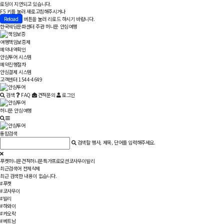
로딩이 지연되고 있습니다.
F5 키를 눌러 새로고침해주시거나
Reload
버튼을 눌러 리로드 하시기 바랍니다.
한국웨딩문화센터 주관
허니문 안심여행
여행책임보증제
예약내역확인
안심투어 시스템
예약진행절차
안심결제 시스템
고객센터 1544-4649
검색
FAQ
견적문의
로그인
허니문 안심여행
통합검색
검색할 행사, 제목, 단어를 입력해주세요.
푸켓
허니문견적
허니문특가
프로모션
코사무이
발리
최근검색어
전체삭제
최근 검색한 내용이 없습니다.
#푸켓
#코사무이
#발리
#하와이
#카오락
#베트남