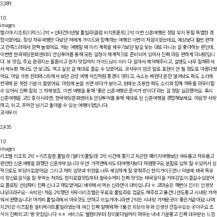
3,389
10
images
멜리아 리조트(디럭스) 2박 + 인터컨티넨탈 풀빌라(클럽 비치프론트) 2박
이번 신혼여행은 정말 잊지 못할 특별한 경
험이었어요. 항상 자유여행만 다녔던 저에게 가이드와 함께하는 여행은 이번이 처음이었는데요, 예상보다 훨씬 편하
고 만족스러워서 깜짝 놀랐어요. 저는 여행할 때 미리 계획을 세우기보단 발길 닿는 대로 다니는 걸 좋아하는 편인데,
이번엔 한국웨딩문화센터의 안심투어를 통해 모든 일정이 체계적으로 준비되어 있어서 진짜 마음 편하게 다녀왔답니
다. 뷰 맛집, 주요 관광지는 물론이고 현지 맛집까지 가이드님이 미리 다 알아서 예약해주시고, 설명도 너무 잘해주셔
서 메뉴판 하나도 안 보고도 먹고 싶은 걸 제대로 즐길 수 있었어요. 코사무이 섬은 말로 표현이 안 될 정도로 아름다웠
어요. 어딜 가든 핀터레스트에서 보던 감성 여행 사진처럼 풍경이 멋지고, 숙소는 베란다 문만 열어놔도 파도 소리에
천국에 온 듯한 기분이 들었어요. 아침에 눈을 뜨면 바다가 보이고, 밤에는 조용한 파도 소리와 함께 하루를 마무리할
수 있어서 진짜 힐링 그 자체였죠. 이번 여행을 통해 ‘좋은 신혼여행은 준비가 반이다’라는 걸 정말 실감했어요. 혹시
신혼여행을 고민 중이시라면, 한국웨딩문화센터 & 안심투어를 통해 제대로 된 신혼여행을 경험해보세요. 마음껏 사랑
하고, 쉬고, 추억만 남기고 돌아올 수 있는 여행이었답니다.
코사무이
2,435
10
images
리조텔 리조트 2박 + 리츠칼튼 풀빌라 (얼티밋풀빌라) 2박
시간에 쫒기고 피곤한 패키지여행보단 여유롭고 자유롭고
편안한 신혼여행을 원했던 신혼부부입니다 우선! 가격면에서도 타여행사보다 저렴했구요 분할로 납부 할 수있어서 심
적으로도 부담이없었어요! 그리고 저희 입맛과 취향을 너무 세심하게 잘 맞춰주신 현지가이드언니 덕분에 태국 특유
의 향신료음식을 잘 못먹는 저희도 현지로컬맛집부터 쌀국수까지 진짜 맛잇는 태국음식을 거부감없이 즐길수있었어
요 플로팅 선상파티 진짜 신나고 재밌었어요! 배위에서 먹는 신라면이 대박입니다 ㅎ 코마숨은 해변이 진리!! 인생샷
나오더라구요~ 숙박은! 처음 2박했던 사무이리조텔은 무료로 풀빌라로 업글도 해주셨고 룸컨디션도좋고 시내랑 가까
워서 편했습니다! 어차피 풀빌라에서 아무것도 안하고 쉬실거아니라면 2박은 시내랑 가까운곳이 좋은거같아요! 나머
지2박은 리츠칼튼 얼티메이트풀빌라였는데 여긴 진짜 말해뭐해~!!룸은 최상의 뷰와 인생샷 건질수있는 곳이구요 조
식이 진짜최고!! 빵 맛집입니다 ㅎㅎ 서비스도 웰컴티부터 장미꽃다발까지 머무는 내내 기분좋고 진짜 대우받는 느낌