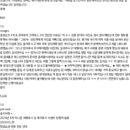
셨습니다 ! 다음에도 정태진 매니저님께 관광 받고싶어요 ! 여행을 오기전까지 담당해주셨던 장미선 팀장님 과일 잘
먹었습니다 감사합니다 !
푸켓
844
10
images
포포인츠 4박 & 코마네카 크라마스 2박
간단한 리뷰요? 저 ㄹㅇ 감동 받아서 사진도 많이 준비해왔는데 전부 첨부를
못해서 아쉬워용 ! 그래서~ 담당자에게 사진을 카톡으로 보내드렸습니다. 뱅기에 내리자 마자 이름 바로 보여서 본인
확인 한 다음에 짐도 들어주시고 저희 부부 담당해주셨던 가이드님이 한국어 패치가 완벽하셔가지고 저흰 너무너무
편했습니다 ! 그리고 현지에서 주의해야할점 이런것도 알려주시고 여행사도 제가 수화물 관련 귀찮게 했는데 바로바
로 답변이 오더라구요 ㅜㅜ 현지시간 새벽이였는데 너무너무 감동이에요 정말 사실 신혼여행 급하게 준비한것도 있는
데 결과물은 뭐 1년전부터 준비한 결과물이였어요 숙소랑 일정만 고르면 끝이니깐 저흰 할게 없더라구요? 숙소도 완
벽그잡채;; 다들 너무 친절하고 사진도 어쩜 그렇게 잘찍으시나요 ㅋㅋㅋ 따로 보정할것도 없어요 ㅜㅜ 저 얼마나 감
동 받았으면 다음에 또 이용할 수 있냐고 물어봤잖아요~~ ★가격적인면도 퀄리티도 그냥 미쳤어요,,, ★ 저희 예산에
서 이런 여행을 즐길 수 있게끔 도와주신 이광수실장님 담 여행도 부탁드리겠습니다 ! 여러분 가격 중요하고 퀄리티
중요하시다? 그럼 우선 상담이라도 받아보세요 저 절대 여기 직원 아니고 일반 회사 사무직입니다 정말 자잘한거 달러
얼마를 준비해야하나 이런거까지 물어봤는데 이런 사소한것도 다 말씀해주십니다 ㅋㅋ 굿 !!!!!!!!!! 깐깐쟁이 남표니도
만족한 신행이였슴다
발리
5,634
10
pre
next
공지사항
+
2026년 4차 허니문 여행후기 및 계약후기 이벤트 당첨자 발표
2026.05.29
항공요금 변동 전망 안내