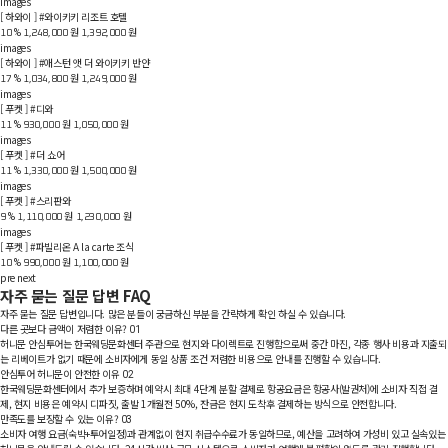
images
[ 하와이 ] #와이키키 리조트 호텔
원
원
%
10
1,248,000
1,392,000
images
[ 하와이 ] #애스턴 앳 더 와이키키 반얀
원
원
%
17
1,034,800
1,249,000
images
[ 푸켓 ] #디와
원
원
%
11
930,000
1,050,000
images
[ 푸켓 ] #더 쇼어
원
원
%
11
1,330,000
1,500,000
images
[ 푸켓 ] #스리판와
원
원
%
9
1,110,000
1,230,000
images
[ 푸켓 ] #파빌리온
A la carte 조식
원
원
%
10
990,000
1,100,000
pre
next
자주 묻는 질문 답변
FAQ
자주 묻는 질문 답변입니다. 많은 분들이 궁금하신 부분을 간략하게 확인 하실 수 있습니다.
다른 곳보다 금액이 저렴한 이유?
01
허니문 안심투어는 한국웨딩문화센터 주관으로 현지와 다이렉트로 진행함으로써 중간 마진, 각종 행사 비용과 지출되
는 리베이트가 없기 때문에 소비자에게 동일 상품 조건 저렴한 비용으로 안내를 진행할 수 있습니다.
안심투어 허니문이 안전한 이유
02
한국웨딩문화센터에서 추가 보증하며 예약시 최대 4단계 분할 결제로 항공요금은 항공사(발권처)에 소비자 직접 결
제, 현지 비용은 예약시 디파짓, 출발 1개월전 50%, 잔금은 현지 도착후 결제하는 방식으로 안전합니다.
만족도를 보장할 수 있는 이유?
03
소비자 여행 요금(숙박+투어일정)과 관계없이 현지 취급수수료가 동일하므로, 예산을 고려하여 가성비 있고 실속있는