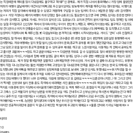
는 직업때문에 해외를 많이 다녔음에도 불구하고 ‘파워P'인 관계로.. 제가 직접 나서서 통화해보니 가장 맘에 들었던
저희가 여행이 끝날때까지 야간비상?어쩌고로 무슨일이있어도 밤늦게까지 케어를 해주신다는 점이였어요. 비행기표
는 저희가 직접 알아봐서 예매를 할 수 있었고 저렴하게 구입할 수 있는 팁까지 주시니 여알못은 정말 너무 감사했어
요ㅎㅎ 가장 걱정되는 패키지여행의 최대 단점인 필수쇼핑코스도 필요한거 없으면 구매 안해도 된다는 든든한 한마디
가 너무 감사했고, 실제로 가서도 가이드의 압박은 1도 없었습니다. 오히려 견학의 분위기였어요. 팁도 정해진 팁 외
는 일절 주지말라고 신신당부 하셔서 장사속이아닌 우리의 편인게 느껴졌고, 새벽도착이였는데도 불구하고 리조트도
방 컨디션이나 위치가 안좋을수있으니 바로 연락달라고 하셔서 안심이 되었습니다.(새벽에도 잘 도착했냐고 리조트
입성까지 걱정하시며 톡 해주신점..❣️) 다음날부터는 본격적으로 여행이 시작되었는데요. 가이드 ‘얀띠’ 너무 친절하고
한국말도 잘 하셔서 좋았어요. 기사님은 말도 없으시고(수줍은 편) 과한 질문 없이 편안하게 모든일정 동행해주셔서
감사했어요. 자유여행때는 알지 못할 발리,인도네시아의 문화,종교적 공부를 꽤 많이 했던것같아요. 모르고 다녔으면
그냥 모르고 왔을 발리의 종교적 문화를 알 수 있어 공부 제대로 하고 온 느낌이였어요. 이동하는 차 안에서 공부도하
고 졸리면 코골며ㅋㅋㅋ잠도 자고 굳굳이에요ㅋㅋㅋ 다음번엔 자유로 갈 수 있을정도로 많이 배웠지만 빵빵한 에어컨
과 간섭없는 가이드,기사분과 함께 여행 일정도 굳이 짜지 않아도 된다니 너무 편한 여행인걸 왜 자유로 하는지 모르
겠을정도로요.. 제가 정말 좋게말하면 알뜰하고 나쁘게말하면 구두쇠인데. 가서 알게 된 클룩이나(1일가이드), 유명여
행지 직접 다니는것보다는 훨씬 저렴한가격에 고생없이 잘 다녀온것에 만족을 표합니다:) 얀띠는 한국 도착해서도 잘
도착했냐며 안부카톡을 해주었고 엄마의 된장찌개를 답장으로 보내며 그동안 인사도 못했네요ㅠㅠ후기작성을 할 수
있는 사이트를 알게되어 이렇게 추억을 되새기고 (얀띠한테도 연락해봐야겠어요????) 다시 생각해도 후회없던 여행은
거의 안심여행이 다 했다!!! 너무 감사해요. 다음에 엄마모시고 또 갈래요ㅋㅋㅋㅋ(신혼은아니지만..) 아! 그리고 얀띠
가 찍어준 인생샷과 발리 전통 춤도 즉석에서 따라해본 사진 올렸는데ㅋㅋㅋㅋㅋ너무 재밌지 않나요? 차타고 다음 목
적지로 이동중에 현지 식당에서 바비굴렝?(돼지껍질튀김) 도 먹게 해주시고..로컬음식 먹고싶다하니 바로 직진!!! 그리
고 크록스 신고 까불다가 상처난 남편을 위해 천연 오일 약도 건네주시고 신부님신부님 하시면서 해달라는건 다 해주
시니 공주가 된 기분이였어요ㅎㅎ(과일도 즉석에서 따서 먹어보라고 권해주시고요) 두리안도 길가다 멈춰서 그냥 사
먹어봤어요ㅋㅋㅋ웩..(남편은 잘익었다며 이렇게 맛난 두리안 참 먹어본다고 잘 먹더라고요) 여행은 사람끼리 잘 맞아
야지만 성공적이라던데 결혼식 막 끝나고 예민함 싹 발리에 두고왔지 뭐예요ㅎㅎ물론 얀띠와 기사님 덕분에여ㅎㅎ
발리
4,893
10
images