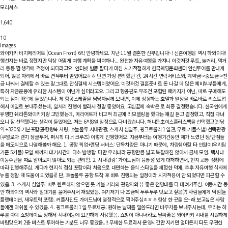
모리셔스
1,640
10
images
와이키키 비치메리어트 (Ocean Front) 6박
안녕하세요. 지난 11월 결혼한 신부입니다~! 신혼여행은 역시 하와이다!
행선지는 바로 정했지만 막상 어떻게 여행 계획을 짜야하나... 완전한 자유여행을 가자니 이것저것 루트, 놀거리, 먹거
리 등등 짤 생각에 걱정이 되더라고요. 인터넷 발품 팔다가 마침 시기적절하게 한국웨딩문화센터 안심투어를 만나게
되어, 앉은 자리에서 바로 견적부터 받았어요ㅎㅎ 단연 가장 편리했던 건, 24시간 연락서비스와, 계약금->중도금->잔
금 나눠서 결제할 수 있는 말그대로 안심결제 시스템이었어요. 이것저것 결혼준비로 돈 나갈 데 많은 예비부부들에게,
특히 자금운용에 유리한 시스템이 아닌가 싶더라고요. 그리고 항공편도 무조건 포함된 패키지가 아닌, 따로 구매해도
되는 점이 마음에 들었습니다. 제 항공스케줄을 담당자님께 보내면, 이에 상응하는 호텔과 일정을 바로바로 리스트업
해서 메일로 보내주셨는데, 일처리 진행이 빨라서 정말 좋았어요. 고심끝에 숙박은 로 최종 결정했습니다. 한국인에게
유명한 쉐라톤와이키키랑 고민했는데, 메리어트가 비교적 최근에 리모델링을 했다는 얘길 듣고 결정했고, 직접 다녀
오니 잘 선택했다는 생각이 들었어요. 저는 6박8일 일정으로 다녀왔습니다. 허니문초이스플러스팩을 선택했고(인당
약 +320$) 기본포함(공항왕복 차량, 호놀룰루 시내관광, 스케치 섬일주, 핑크트롤리 1일권, 무료 커플스냅) 선택관광
(쿠알로아 랜치 정글투어, 퍼시픽 디너 크루즈) 이렇게 진행했어요. 지금부터는 여행기간동안 제가 느꼈던 장/단점들
을 메모식으로 나열해볼까 해요. 1. 공항 픽업+랜딩 서비스: 단독차량은 아니기 때문에, 차량쉐어할 타 인원이(우리팀
기준 5커플) 모일 때까지 대기시간이 다소 발생함. 다만 우리나라 공항만큼 넓고 복잡하진 않아서 금세 모임. 택시나
이동수단을 따로 알아보지 않아도 되는 편리함. 2. 시내관광: 가이드님이 융통성 있게 대처하면서, 현지 교통 상황에
따라 진행해주심. 게다가 현지식 점심 포함이라 처음으로 대면하는 음식 스타일을 체험한 덕에, 추후 자유여행 식사메
뉴를 정할 때 도움이 되었음✌️ 단, 호놀룰루 공항 도착 후 바로 진행되는 일정이라 시차적응이 안 되었다면 피곤할 수
있음. 3. 스케치 섬일주: 따로 렌트하지 않으면 못 가볼 거리의 관광지와 뷰 좋은 전망대를 다 데려가주심. 이동시간 동
안 하와이의 역사와 일대기를 읊어주셔서 재밌었음. 여기저기 다 조금씩 두루두루 맛보고 싶은(?) 사람들에게 딱임(돌
플랜테이션, 새우트럭 포함). 커플사진도 가이드님이 열정적으로 찍어주심ㅎㅎ 취향상 한 곳을 오~래 보고싶은 사람
들에겐 아쉬울 수 있겠음. 4. 핑크트롤리 1일 무료제공: 원하는 날짜를 말씀드리면 바우처를 보내주시는데, 우리는 하
루를 아예 쇼핑데이로 정해서 시내이동에 요긴하게 사용했음. 쇼핑이 아니더라도 날씨좋은 와이키키 시내를 시원하게
바람맞으며 2층 버스로 투어하는 기분도 너무 좋았음..!! 무제한 무료라서 운영시간만 지키면 얼마든지 타도 무관한