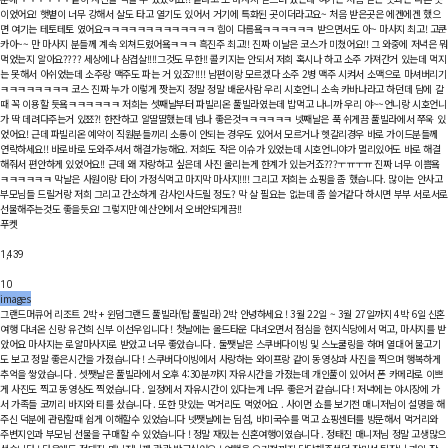
이었어요! 햇볕이 너무 강해서 살도 타고 열기도 있어서 거기에 특화된 곳이더라고요~ 처음 받은곳은 에겐에겐 했으
면 여기는 테토테토 였어요ㅋㅋㅋㅋㅋㅋㅋㅋㅋㅋㅋㅋㅋ 힘이 다름욬ㅋㅋㅋㅋㅋㅋ 받으면서도 아~ 마사지 최고! 고쿤
카아~~ 만 마사지 분들께 계속 외쳐드렸어욬ㅋㅋㅋ 흑진주 최고!! 진짜 이날은 코스가 미쳤어요!! 그 와중에 저녁은 뭐
먹었는지 알아요???? 세상에나 삼겹살!!!!그것도 무한!! 콜키지는 안되서 저희 혹시나 하고 소주 가져간거 있는데 먹지
는 못해서 아쉬었는데 소주랑 맥주도 파는 거 있죠?!!!! 남편이랑 모르겠다 소주 2병 맥주 시켜서 소맥으로 마셔버리기
ㅋㅋㅋㅋㅋㅋㅋㅋ 코스 진짜 누가 이렇게 짯는지 정말 정말 배운사람 우리 시호언니 소속 카바나라고 하던데 담에 갈
때 꼭 이용할 듯욬ㅋㅋㅋㅋㅋㅋ 저희는 셋째날부터 파빌리온 풀빌라였는데 밥먹고 나니까 우리 야~~언니랑 시호언니
가 딱 데려다주는거 있쬬?! 한잔하고 알딸딸했는데 넘나 좋은것ㅋㅋㅋㅋㅋㅋ 넷째날은 푹 쉬게끔 풀빌라에서 쭈욱 있
었어요! 근데 파빌리온 예약이 직원분들끼리 소통이 안되는 경우도 있어서 모르거나 헷갈리경우 바로 가이드분들께
연락하세요!! 바로바로 도와주셔서 해결가능해요. 저희도 작은 이슈가 있었는데 시호언니야가 멀리있어도 바로 해결
해줘서 편안하게 있었어요!! 근데 왜 자랑하고 싶은데 사진 올리는게 한계가 있는거죠???ㅜㅠㅜㅠ 진짜 너무 이쁨욬
ㅋㅋㅋㅋㅋㅋ 막날은 사원이랑 타이 가정식먹고 마지막 마사지!!!! 그리고 저희는 쇼핑을 좀 했습니다. 많이는 안사고
부모님들 드릴거랑 저희 그리고 간소하게 감사인사드릴 정도? 막 살 필요는 없는데 좀 쓸거같다 하시면 부부 서로서로
선물해주는것도 좋을듯요! 그렇지만 예산안에서 오버안되게끔!!
푸켓
1,439
10
images
그랜드머큐어 리조트 2박 + 윈덤그랜드 풀빌라(탑 풀빌라) 2박
안녕하세요 ! 3월 22일 ~ 3월 27일까지 4박 6일 신혼
여행 다녀온 신랑 유건희 신부 이선우입니다 ! 첫날에는 올드타운 다녀오면서 점심을 현지식당에서 먹고, 마사지를 받
았어요 마사지는 로얄마사지로 받았고 너무 좋았습니다 . 둘쨋날은 스쿠버다이빙 및 스노쿨링을 하며 열대어 물고기
도 보고 정말 좋은시간을 가졌습니다 ! 스쿠버다이빙에서 사랑하는 와이프랑 같이 동영상과 사진을 찍으며 행복하게
추억을 쌓았습니다 . 셋쨋날은 풀빌라에서 오후 4:30분까지 자유시간을 가졌는데 개인풀이 있어서 폰 카메라로 이쁘
게 사진도 찍고 동영상도 찍었습니다 . 일정에서 자유시간이 있다는게 너무 좋은거 같습니다 ! 저녁에는 야시장에 가
서 가족들 코끼리 바지와 티를 샀습니다 . 또한 맛있는 먹거리도 먹었어요 . 사이먼 쇼를 보기전 매니저님이 설명을 해
주신 덕분에 관람할때 쉽게 이해할수 있었습니다 넷쨋날에는 딤섬, 바미국수를 먹고 쇼핑센터를 방문해서 먹거리와
주변지인과 부모님 선물을 구매할 수 있었습니다 ! 정말 재밌는 신혼여행이였습니다 . 정태진 매니저님 정말 고생많으