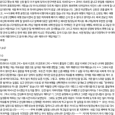
온다고 했는데 저랑 신랑 둘다 귀가 발에 닿아서 한구까면 로또 사려구요ㅋㅋ 코끼리 트래킹 끝나고 왓찰롱 사원에서
마지막 포토타임까지 가졌습니당 우리나라랑은 다르게 사원이 굉장히 화려하게 되어있어서 사진이 너무 이쁘게 잘 나
오더라구용 사원 투어 마친 후 마사지샵에서 마지막 로얄 스파 받았습니다. 그동안 피곤했는지 신랑은 코를 골며 자
고..ㅋㅋ이후에 푸켓 공항으로 이동하여 비행기에서 꿀잠 잤습니다! 저는 동남아 여행이 처음이고, 신랑도 해외 여행
이 난생 2번째라 여행 초보이면서 겁 많은 저희에게 패키지 여행은 신의 한 수 였다고 생각합니다. 태국 초보인 저희
대신에 태국에 대해 잘 알려주시고 알짜배기로만 일정 짜주신 배서현 팀장님과 백시호 매니저님에게 무한한 감사를
보내드립니다!!팀장님과 매니저님 덕분에 태국에 대해 한걸음 더 가까워진 것 같아 다음 여행도 태국으로 오고싶은 마
음이 커졌어요!! 5박 7일동안 잘 케어해주셔서 너무 감사했습니다! 그리고 저희의 예산과 성향에 맞춰서 푸켓으로 일
정 안내 도와주신 한국 웨딩 문화 센터 박소민 주임님께도 감사 드립니당!! (feat. 서현 팀장님 넘나 다정하시구 우아하
시며 아름다우시고 호야 매니저님 너무 예쁘시구 재밌어요♡)
푸켓
1,467
10
images
트라이브 리조트 2박 + 림바 리조트 (리조트뷰) 2박 + 악사리 풀빌라 (그랜드 로얄 리버뷰) 2박
늦은 나이에 결혼준비
를 하게된 저는 자유로운 영혼으로 살아온 자유여행 경험을 그래도 자주 해봤다고 자부해왔습니다.ㅋㅋ 그래서 비혼
주의 였지만 혹시 결혼을 하게 된다면.. 무조건 가성비 좋은 신혼여행을 가자~!! 남들 다가는 패키지로 비싸게 가지 않
겠다 다짐했어요~(절대 호구 당하지 않겠당) 하지만 모든걸 혼자서 자유롭게 여행하는 것처럼 자유여행으로 하기 조
금 버거우더라고요.. 특히 발리 특성상 요즘 치안도 그렇고.. 밤에는 조금 현지인들 말고도 가끔 불미스러운 일들도 종
종 벌어지는 일들도 있고 안전상의 이유로 반 자유여행을 선택하면서 이리저리 알아보고 선택한곳이 바로 "한국웨딩
문화센터 & 허니문 안심투어" 였습니다! 아주 탁월한 선택 이었습니다!! 아침 11시반 비행기를 타고 발리로 출발하여
발리에 저녁시간 6시쯤인가 도착을 했다 . 인천-발리 가루다항공 직항을 구매했고 인천-발리까지는 7-8시간정도 걸린
다 . (역시 이거도 안심투어 장미선 팀장님이 해주심^^) 그치만 공항에서 심사하고 그러면 사실상 반나절이 걸리는 것
일정중에 하루는그냥 이동시간이라고 보면된다 . 그래도 오전에 공항 라운지 식사후 저녁에 도착후 우린 발리 저녁을
자유롭게 만끽하고 안심투어에서 신청해준 저녁까지 야무지게 먹고 발리의 첫 일정을 무사히 마쳤다 ^^ (우린 가이드
단독 일정으로 팀장님이 해주셨는데 한국말도 잘하시고 너무너무 좋은 가이드님 해주셔서 팀장님께서 진심으로 다시
금 감사드립니다~~~^^) ---------꾸벅 두번째 일정을 너무너무 하고싶은 발리의 꽃 지프투어~ 바로 다음 새벽에 하고싶
어 부탁을 드렸는데 이것또한 선뜻 해주신 우리 팀장님 너무너무 감사합니다~~~^^ 거기에 럭키비키 우리 아유O(일