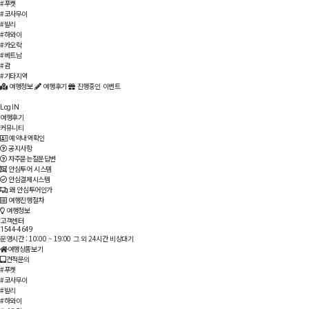
#푸켓
#코사무이
#발리
#하와이
#카오락
#베트남
#괌
#기타지역
여행정보
여행후기
진행중인 이벤트
Log IN
여행후기
커뮤니티
예약내역확인
공지사항
자주묻는질문답변
안심투어 시스템
안심결제시스템
왜 안심투어인가
여행진행절차
여행정보
고객센터
1544-4649
운영시간 : 10:00 ~ 19:00
그 외 24시간 비상대기
여행상품보기
견적문의
#푸켓
#코사무이
#발리
#하와이