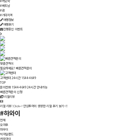
#카오락
#베트남
#괌
#기타지역
여행정보
여행후기
진행중인 이벤트
맞춤견적이
필요하세요?
빠른견적문의
고객센터 24시간
1544-4649
TOP
문의전화
24시간 안내가능
1544-4649
빠른견적문의 신청
리얼리뷰
리얼 리뷰!
안심투어의 생생한 리얼 후기 보기~!!
Click~!
#하와이
전체
오아후
마우이
빅아일랜드
카우아이