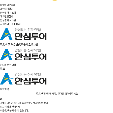
여행책임보증제
예약내역확인
안심투어 시스템
예약진행절차
안심결제 시스템
고객센터 1544-4649
검색
FAQ
견적문의
로그인
허니문 안심여행
통합검색
검색할 행사, 제목, 단어를 입력해주세요.
푸켓
허니문견적
허니문특가
프로모션
코사무이
발리
최근검색어
전체삭제
최근 검색한 내용이 없습니다.